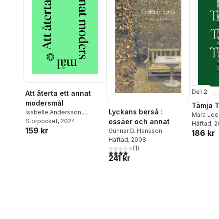
Del 2
Att återta ett annat
modersmål
Tämja T
Lyckans berså :
Isabelle Andersson
,
Mara Lee
essäer och annat
Rebecka Bebben
Storpocket
, 2024
Daniel M
Häftad
, 
159 kr
Andersson
,
Jonna
Gunnar D. Hansson
186 kr
Neimanis
Bornemark
,
bobo
,
Rosanna
Häftad
, 2008
Donia Sha
Fellman
,
Elliot Gustafsson
,
(
1
)
Modin
,
Vi
4,0
utav 5 stjärnor. Totalt antal röster:
Dennis Hansson
,
Elisabeth
241 kr
Giedrė Ka
Hjorth
,
Emmy Johansson
,
Gustav Pa
Caroline Jägerfeld
,
Malin-
Eddie Kajsadotter
,
Jessica
Karlén
,
Emma Lindén
,
Lexie/Leksi Lööw
,
Anna
Nygren
,
Jill Rogheden
,
Hanna Bertilsdotter