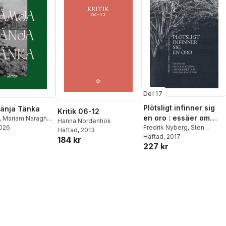
Del 17
Plötsligt infinner sig
änja Tänka
Kritik 06-12
en oro : essäer om
,
Mariam Naraghi
,
Hanna Nordenhök
paus och tystnad i
Fredrik Nyberg
,
Sten
års
2026
,
Astrida
Häftad
, 2013
Sandell
Häftad
, 2017
,
Anna Froster
,
musikaliska och
184 kr
227 kr
labi
,
Mikael
poetiska praktiker
ctoria Cleverby
,
zlauskaitė
,
rker Hibbett