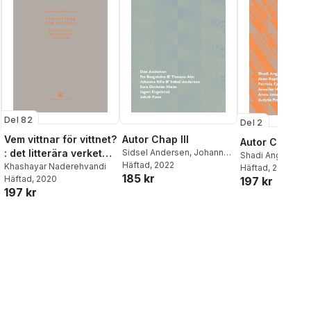
Del 82
Del 2
Vem vittnar för vittnet?
Autor Chap III
Autor Chap II
: det litterära verket
Sidsel Andersen
,
Johanne
Shadi Angelina B
Bille
Häftad
,
Dan Andersen
, 2022
,
Per
som vittnesmål och
Khashayar Naderehvandi
Jean-Baptiste C
Häftad
, 2020
185 kr
Bergström
,
Thomas Alm
,
Häftad
, 2020
197 kr
Patricia Fjellgren
översättning
Sara Ehnholm Hielm
,
Ingeri
197 kr
Hayashida
,
Anna
Engelstad
,
Jakob Kaae
Judyta Preis
,
Jør
Herman Monrad