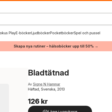
okus Play
E-böcker
Ljudböcker
Pocketböcker
Spel och pussel
Skapa nya rutiner – hälsoböcker upp till 50% →
Bladtätnad
Av
Signe N Hammar
Häftad, Svenska, 2013
126 kr
Lägg i varukorg