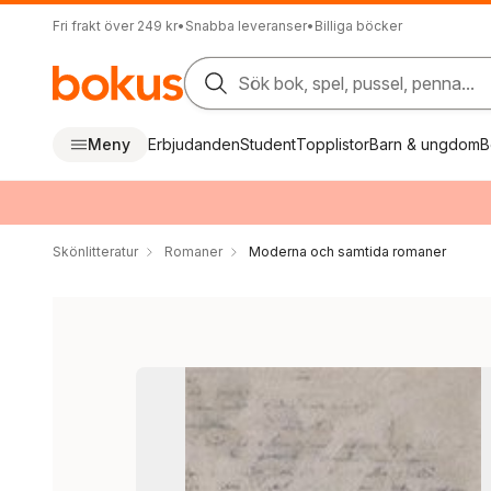
Fri frakt över 249 kr
•
Snabba leveranser
•
Billiga böcker
Sök bok, spel, pussel, penna...
Meny
Erbjudanden
Student
Topplistor
Barn & ungdom
B
Skönlitteratur
Romaner
Moderna och samtida romaner