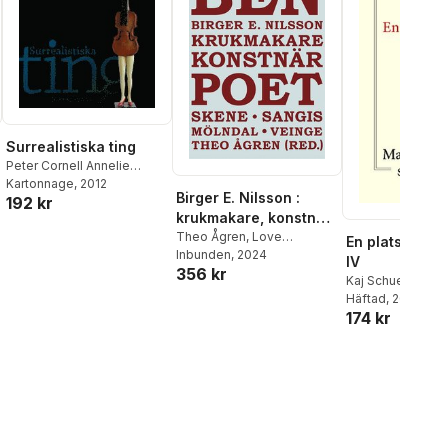
Surrealistiska ting
Peter Cornell Annelie
Tuveros
Kartonnage
, 2012
Birger E. Nilsson :
192 kr
krukmakare, konstnär
och poet
Theo Ågren
,
Love
En plats i tide
Jönsson
Inbunden
,
, 2024
Hanna Riisager
,
IV
356 kr
Annelie Tuveros
,
Hildegun
Kaj Schueler
,
Sve
Nilsson Varhelyi
,
Birger E.
Sörlin
Häftad
,
Patrik Ste
, 2013
Nilsson
174 kr
Lysell
,
Kaj Falkm
Wikström
,
Hans-
Johnsson
,
Olle S
Stefan Eklund