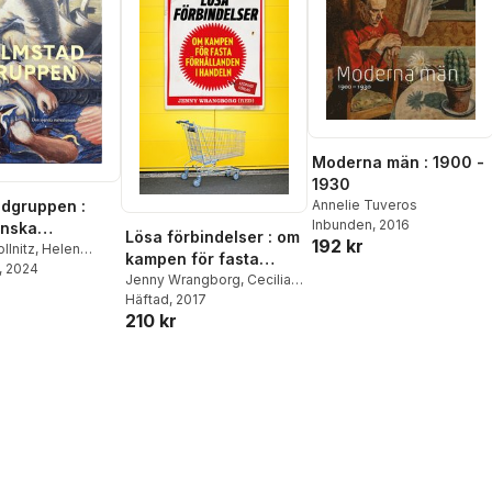
Moderna män : 1900 -
1930
Annelie Tuveros
dgruppen :
Inbunden
, 2016
enska
Lösa förbindelser : om
192 kr
ismens
llnitz
,
Helen
kampen för fasta
han Zimsen
, 2024
,
er
förhållanden i handeln
Jenny Wrangborg
,
Cecilia
er Noheden
Alstermark
Häftad
, 2017
,
Leonidas
210 kr
Aretakis
,
Frida Bengtsson
,
Cecilia Berggren
,
David
Eklind Kloo
,
Olav Fumarola
Unsgaard
,
Magnus
Färnebo
,
Susanna
Gideonsson
,
Karin Lindgren
Strömbäck
,
Elina Pahnke
,
Erika Petersson
,
Josefin
Sand
,
Elinor Torp