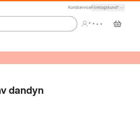
Kundservice
Företagskund?
 av dandyn