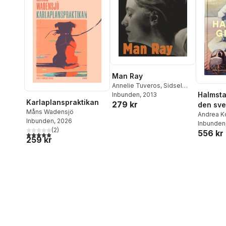
Man Ray
Annelie Tuveros
,
Sidsel
Halmsta
Maria Søndergaard
Inbunden
, 2013
,
Rune
Karlaplanspraktikan
279 kr
Gade
,
Jan Svenungsson
den sv
Måns Wadensjö
surreal
Andrea Ko
Inbunden
, 2026
Fuchs
Inbunden
,
Jo
pionjär
(
2
)
556 kr
Kristoff
5,0
utav 5 stjärnor. Totalt antal röster:
259 kr