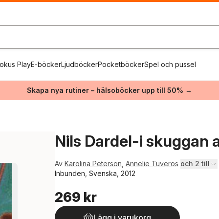
okus Play
E-böcker
Ljudböcker
Pocketböcker
Spel och pussel
Skapa nya rutiner – hälsoböcker upp till 50% →
Nils Dardel-i skuggan
Av
Karolina Peterson
,
Annelie Tuveros
och 2 till
Inbunden, Svenska, 2012
269 kr
Lägg i varukorg