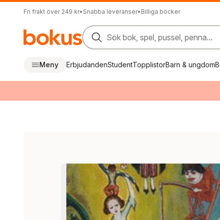
Fri frakt över 249 kr
•
Snabba leveranser
•
Billiga böcker
Sök bok, spel, pussel, penna...
Meny
Erbjudanden
Student
Topplistor
Barn & ungdom
B