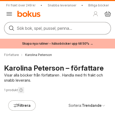
Fri frakt över 249 kr
•
Snabba leveranser
•
Billiga böcker
Sök bok, spel, pussel, penna...
Skapa nya rutiner – hälsoböcker upp till 50% →
Författare
Karolina Peterson
Karolina Peterson – författare
Visar alla böcker från författaren . Handla med fri frakt och
snabb leverans.
1
produkt
Filtrera
Sortera:
Trendande