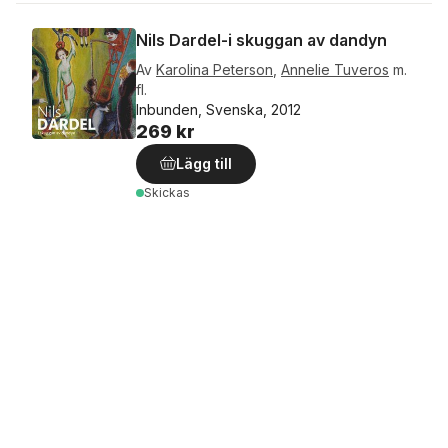
Nils Dardel-i skuggan av dandyn
Av
Karolina Peterson
,
Annelie Tuveros
m.
fl.
Inbunden, Svenska, 2012
269 kr
Lägg till
Skickas