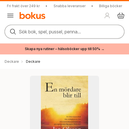
Fri frakt över 249 kr
•
Snabba leveranser
•
Billiga böcker
Sök bok, spel, pussel, penna...
Skapa nya rutiner – hälsoböcker upp till 50% →
Deckare
Deckare