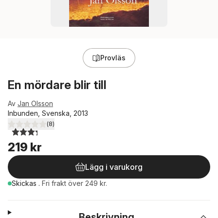
Provläs
En mördare blir till
Av
Jan Olsson
Inbunden, Svenska, 2013
(
8
)
3,3
utav 5 stjärnor. Totalt antal röster:
219 kr
Lägg i varukorg
Skickas
.
Fri frakt över 249 kr.
Beskrivning