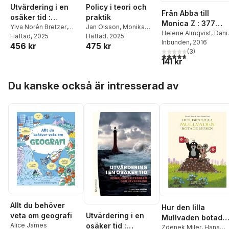
Utvärdering i en
Policy i teori och
Från Abba till
osäker tid :
praktik
Monica Z : 377
komplexitet,
Ylva Norén Bretzer
,
Jan Olsson
,
Monika
svenska plattor
Helene Almqvist
,
Dani
Lena Lindgren
Häftad
, 2025
,
Berg
Häftad
,
Erik Hysing
, 2025
,
Ann-
problem och
Atterbom
Inbunden
,
, 2016
Peter
1956-2016
456 kr
475 kr
Therese Bjärstig
,
Catrin Kristianssen
,
utveckling
Eliasson
,
(
3
Micke
)
Markus Burman
,
Verner
Anna Petersén
4,7
utav 5 stjärnor. Tota
141 kr
Englund
,
Ola Karlsson
,
Denvall
,
Mats Fred
,
Charlotta Lannebo
,
Hanna Gyllensten
,
Ann-
Hoppa över listan
Anders Lundquist
,
Sofie Isaksson
,
Anders
Du kanske också är intresserad av
Louise Lyster
,
Kristian
Ivarsson Westerberg
,
Lönner
,
Stefan
Anna Johansson
,
Jonna
Malmqvist
,
Petra
Källström Böresson
,
Markgren Wangler
,
Kettil Nordesjö
,
Jan
Susan Myrdal
,
Jan
Olsson
,
Anna Petersén
,
Olsson
,
Daniel
Kalle Pettersson
,
Kajsa
Reichberg
,
Anders
Rosén
,
Johan Rosquist
,
Tapola
Seth Sander
,
Evert
Vedung
,
Nikolai
Weissert
,
Olov Wolf-
Watz
Allt du behöver
Hur den lilla
Utvärdering i en
veta om geografi
Mullvaden botade
osäker tid :
Alice James
Musen
Zdenek Miler
,
Hana