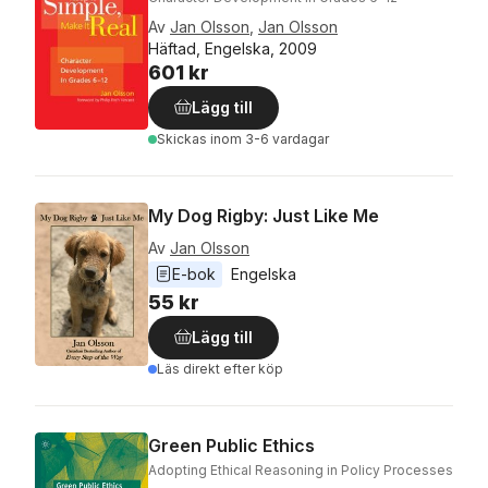
Av
Jan Olsson
,
Jan Olsson
Häftad, Engelska, 2009
601 kr
Lägg till
Skickas
inom 3-6 vardagar
My Dog Rigby: Just Like Me
Av
Jan Olsson
E-bok
Engelska
55 kr
Lägg till
Läs direkt efter köp
Green Public Ethics
Adopting Ethical Reasoning in Policy Processes