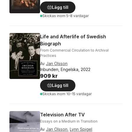
Lägg till
Skickas
inom 5-8 vardagar
Life and Afterlife of Swedish
Biograph
From Commercial Circulation to Archival
Practices
Av
Jan Olsson
Inbunden, Engelska, 2022
909 kr
Lägg till
Skickas
inom 10-15 vardagar
Television After TV
Essays on a Medium in Transition
Av
Jan Olsson
,
Lynn Spigel