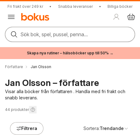
Fri frakt över 249 kr
•
Snabba leveranser
•
Billiga böcker
Sök bok, spel, pussel, penna...
Skapa nya rutiner – hälsoböcker upp till 50% →
Författare
Jan Olsson
Jan Olsson – författare
Visar alla böcker från författaren . Handla med fri frakt och
snabb leverans.
44
produkter
Filtrera
Sortera:
Trendande