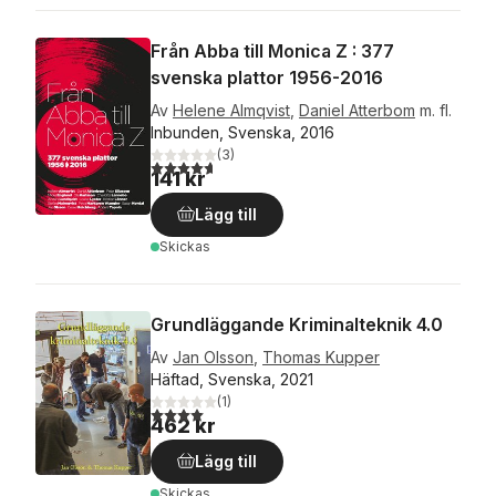
Från Abba till Monica Z : 377
svenska plattor 1956-2016
Av
Helene Almqvist
,
Daniel Atterbom
m. fl.
Inbunden, Svenska, 2016
(
3
)
4,7
utav 5 stjärnor. Totalt antal röster:
141 kr
Lägg till
Skickas
Grundläggande Kriminalteknik 4.0
Av
Jan Olsson
,
Thomas Kupper
Häftad, Svenska, 2021
(
1
)
4,0
utav 5 stjärnor. Totalt antal röster:
462 kr
Lägg till
Skickas