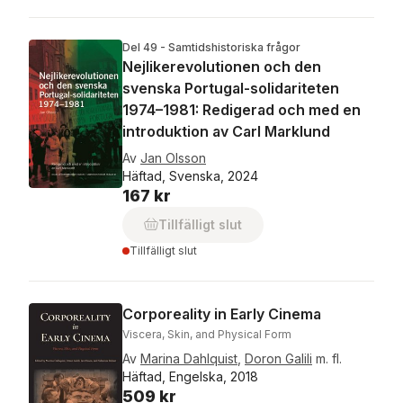
Del 49 - Samtidshistoriska frågor
Nejlikerevolutionen och den
svenska Portugal-solidariteten
1974–1981: Redigerad och med en
introduktion av Carl Marklund
Av
Jan Olsson
Häftad, Svenska, 2024
167 kr
Tillfälligt slut
Tillfälligt slut
Corporeality in Early Cinema
Viscera, Skin, and Physical Form
Av
Marina Dahlquist
,
Doron Galili
m. fl.
Häftad, Engelska, 2018
509 kr