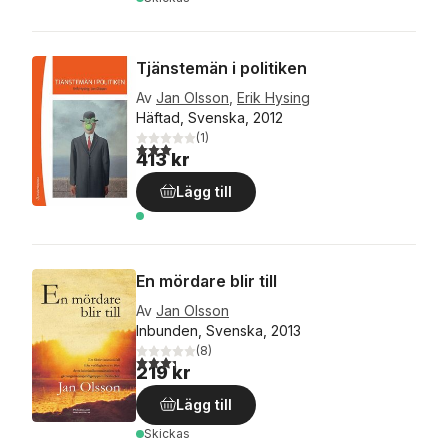
Tjänstemän i politiken
Av
Jan Olsson
,
Erik Hysing
Häftad, Svenska, 2012
(
1
)
3,0
utav 5 stjärnor. Totalt antal röster:
413 kr
Lägg till
En mördare blir till
Av
Jan Olsson
Inbunden, Svenska, 2013
(
8
)
3,3
utav 5 stjärnor. Totalt antal röster:
219 kr
Lägg till
Skickas