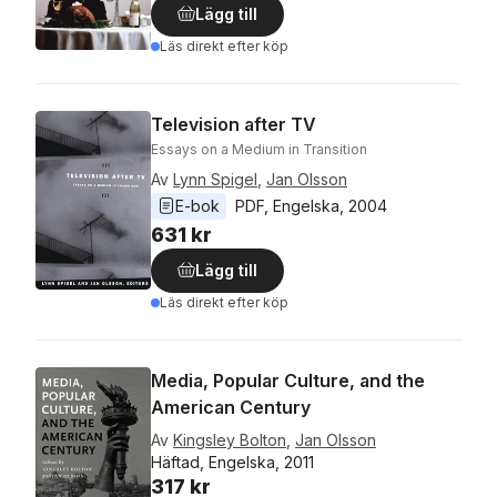
Lägg till
Läs direkt efter köp
Television after TV
Essays on a Medium in Transition
Av
Lynn Spigel
,
Jan Olsson
E-bok
PDF
, 
Engelska
, 
2004
631 kr
Lägg till
Läs direkt efter köp
Media, Popular Culture, and the
American Century
Av
Kingsley Bolton
,
Jan Olsson
Häftad, Engelska, 2011
317 kr