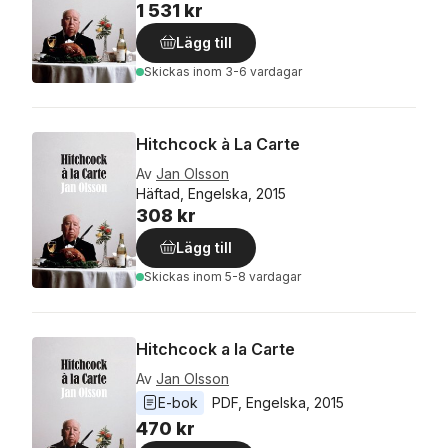
1 531 kr
Lägg till
Skickas
inom 3-6 vardagar
Hitchcock à La Carte
Av
Jan Olsson
Häftad, Engelska, 2015
308 kr
Lägg till
Skickas
inom 5-8 vardagar
Hitchcock a la Carte
Av
Jan Olsson
E-bok
PDF
, 
Engelska
, 
2015
470 kr