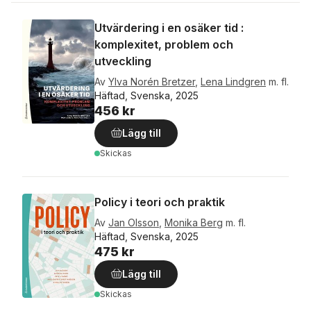
Utvärdering i en osäker tid :
komplexitet, problem och
utveckling
Av
Ylva Norén Bretzer
,
Lena Lindgren
m. fl.
Häftad, Svenska, 2025
456 kr
Lägg till
Skickas
Policy i teori och praktik
Av
Jan Olsson
,
Monika Berg
m. fl.
Häftad, Svenska, 2025
475 kr
Lägg till
Skickas