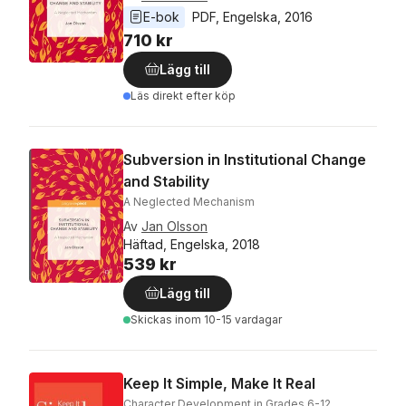
E-bok
PDF
, 
Engelska
, 
2016
710 kr
Lägg till
Läs direkt efter köp
Subversion in Institutional Change
and Stability
A Neglected Mechanism
Av
Jan Olsson
Häftad, Engelska, 2018
539 kr
Lägg till
Skickas
inom 10-15 vardagar
Keep It Simple, Make It Real
Character Development in Grades 6-12