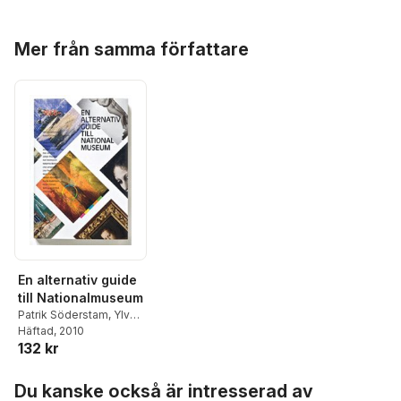
Hoppa över listan
Mer från samma författare
En alternativ guide
till Nationalmuseum
Patrik Söderstam
,
Ylva
Ogland
Häftad
, 2010
,
Peter Cornell
,
132 kr
Miriam Bäckström
,
Mats
Theselius
,
Lisa Torell
,
Hoppa över listan
Lisa Langseth
,
Katarina
Du kanske också är intresserad av
Bonnevier
,
Karl