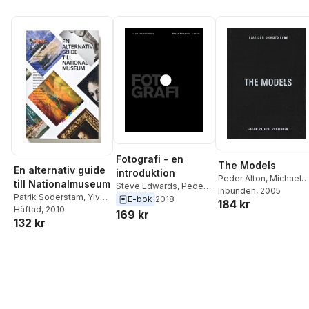
Holmqvist
,
Dan
Jönsson
,
Andreas
Nobel
,
Solfrid
Söderlind
Fotografi - en
The Models
En alternativ guide
introduktion
Peder Alton
,
Michael
till Nationalmuseum
Steve Edwards
,
Peder
Nanfeldt
Inbunden
,
, 2005
Mårten
Patrik Söderstam
,
Ylva
Alton
E-bok
2018
184 kr
Claesson
,
Eiro Koivist
Ogland
Häftad
, 2010
,
Peter Cornell
,
169 kr
Ola Rune
132 kr
Miriam Bäckström
,
Mats
Theselius
,
Lisa Torell
,
Lisa Langseth
,
Katarina
Bonnevier
,
Karl
Holmqvist
,
Dan
Jönsson
,
Andreas
Nobel
,
Solfrid
Söderlind