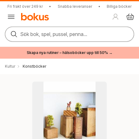
Fri frakt över 249 kr
•
Snabba leveranser
•
Billiga böcker
Sök bok, spel, pussel, penna...
Skapa nya rutiner – hälsoböcker upp till 50% →
Kultur
Konstböcker