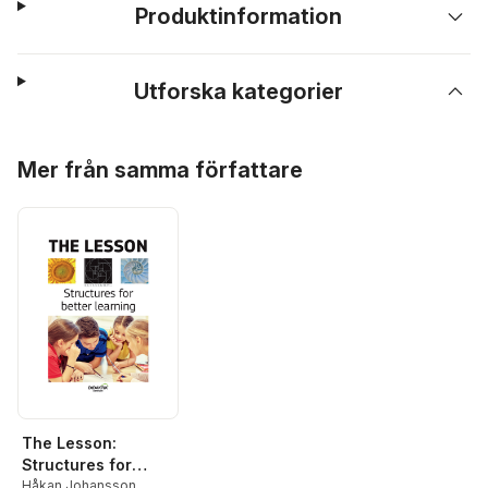
Produktinformation
Utforska kategorier
Hoppa över listan
Mer från samma författare
The Lesson:
Structures for
better learning
Håkan Johansson
,