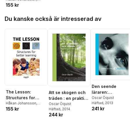
155 kr
Bengt Johanson
Hoppa över listan
Du kanske också är intresserad av
Den seende
The Lesson:
läraren:
Att se skogen och
Structures for
Systemteori för
Oscar Öquist
träden : en praktisk
Häftad
, 2013
better learning
Håkan Johansson
,
skolbruk
guide till
Oscar Öquist
241 kr
155 kr
Bengt Johanson
Häftad
, 2014
systemteorin
244 kr