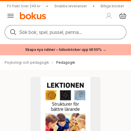
Fri frakt över 249 kr
•
Snabba leveranser
•
Billiga böcker
Sök bok, spel, pussel, penna...
Skapa nya rutiner – hälsoböcker upp till 50% →
Psykologi och pedagogik
Pedagogik