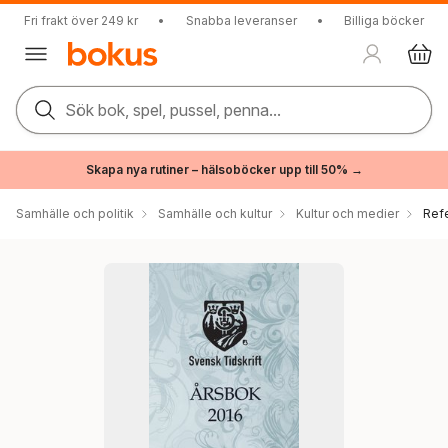
Fri frakt över 249 kr
•
Snabba leveranser
•
Billiga böcker
Sök bok, spel, pussel, penna...
Skapa nya rutiner – hälsoböcker upp till 50% →
Samhälle och politik
Samhälle och kultur
Kultur och medier
Ref