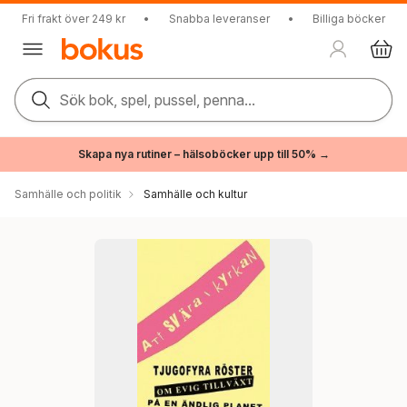
Fri frakt över 249 kr
•
Snabba leveranser
•
Billiga böcker
Sök bok, spel, pussel, penna...
Skapa nya rutiner – hälsoböcker upp till 50% →
Samhälle och politik
Samhälle och kultur