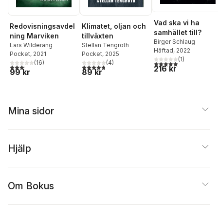
Vad ska vi ha
Redovisningsavdel
Klimatet, oljan och
samhället till?
ning Marviken
tillväxten
Birger Schlaug
Lars Wilderäng
Stellan Tengroth
Häftad
, 2022
Pocket
, 2021
Pocket
, 2025
(
1
)
(
16
)
(
4
)
5,0
utav 5 stjärnor. Tota
3,1
utav 5 stjärnor. Totalt antal röster:
4,8
utav 5 stjärnor. Totalt antal röster:
216 kr
99 kr
89 kr
Mina sidor
Hjälp
Om Bokus