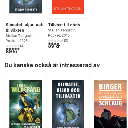
Klimatet, oljan och
Tillväxt till döds
tillväxten
Stellan Tengroth
Pocket
, 2010
Stellan Tengroth
(
10
)
Pocket
, 2025
4,0
utav 5 stjärnor. Totalt antal röster:
89 kr
(
4
)
4,8
utav 5 stjärnor. Totalt antal röster:
89 kr
Hoppa över listan
Du kanske också är intresserad av