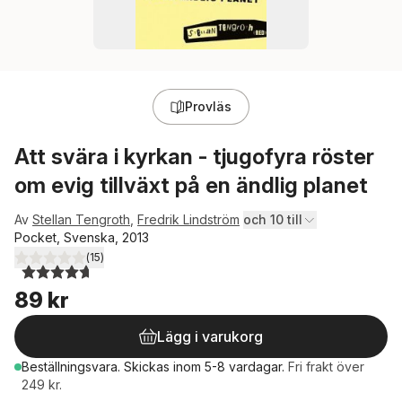
Provläs
Att svära i kyrkan - tjugofyra röster
om evig tillväxt på en ändlig planet
Av
Stellan Tengroth
,
Fredrik Lindström
och 10 till
Pocket, Svenska, 2013
(
15
)
4,7
utav 5 stjärnor. Totalt antal röster:
89 kr
Lägg i varukorg
Beställningsvara.
Skickas
inom 5-8 vardagar
.
Fri frakt över
249 kr.