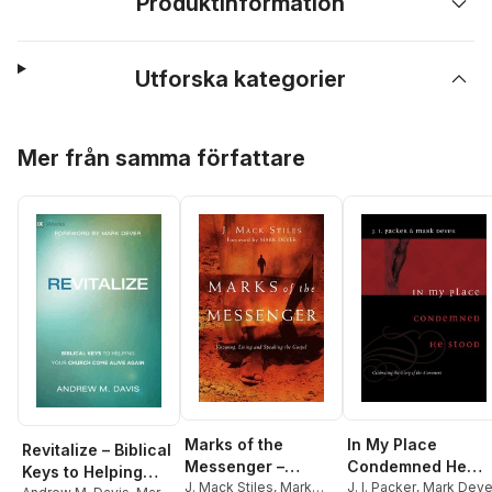
Produktinformation
Utforska kategorier
Hoppa över listan
Mer från samma författare
Marks of the
In My Place
Revitalize – Biblical
Messenger –
Condemned He
Keys to Helping
Knowing, Living
J. Mack Stiles
,
Mark
Stood
J. I. Packer
,
Mark Deve