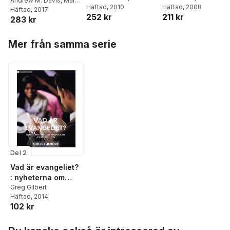
Your Church Come
Andrew M. Davis
,
Mark
Dever
Häftad
, 2010
Häftad
, 2008
and Speaking the
Dever
Häftad
, 2017
Alive Again
252 kr
211 kr
Gospel
283 kr
Hoppa över listan
Mer från samma serie
Del 2
Vad är evangeliet?
: nyheterna om
Gud, människan,
Greg Gilbert
Häftad
, 2014
Jesus - och dig
102 kr
Hoppa över listan