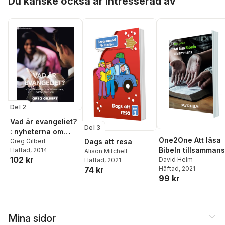
Du kanske också är intresserad av
Del 2
Vad är evangeliet?
Del 3
: nyheterna om
One2One Att läsa
Gud, människan,
Greg Gilbert
Dags att resa
Bibeln tillsammans
Häftad
, 2014
Jesus - och dig
Alison Mitchell
102 kr
David Helm
Häftad
, 2021
Häftad
, 2021
74 kr
99 kr
Mina sidor