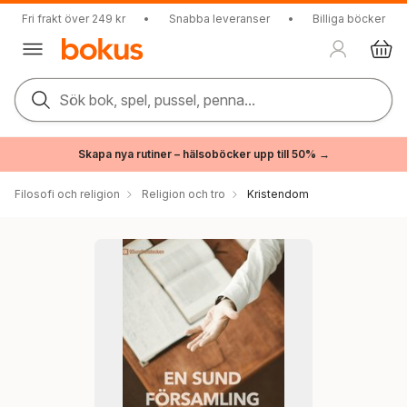
Fri frakt över 249 kr
•
Snabba leveranser
•
Billiga böcker
Sök bok, spel, pussel, penna...
Skapa nya rutiner – hälsoböcker upp till 50% →
Filosofi och religion
Religion och tro
Kristendom