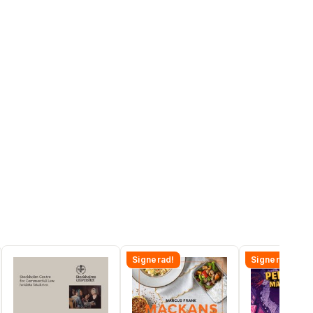
Signerad!
Signerad!