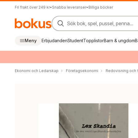
Fri frakt över 249 kr
•
Snabba leveranser
•
Billiga böcker
Sök bok, spel, pussel, penna...
Meny
Erbjudanden
Student
Topplistor
Barn & ungdom
B
Ekonomi och Ledarskap
Företagsekonomi
Redovisning och f