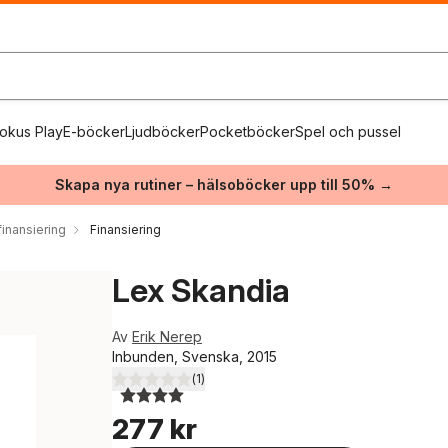
okus Play
E-böcker
Ljudböcker
Pocketböcker
Spel och pussel
Skapa nya rutiner – hälsoböcker upp till 50% →
inansiering
Finansiering
Lex Skandia
Av
Erik Nerep
Inbunden, Svenska, 2015
(
1
)
4,0
utav 5 stjärnor. Totalt antal röster:
277 kr