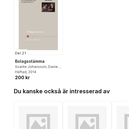
Del 21
Bolagsstämma
Svante Johansson
,
Daniel
Stattin
Häftad
,
, 2014
Urban Båvestam
,
200 kr
Erik Nerep
Hoppa över listan
Du kanske också är intresserad av