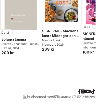
Del 2
SIGNERAD - Mackans
Del 21
SIGNERAD - K
kost : Middagar och
hämnd
Bolagsstämma
matlådor
Marcus Frank
IJustWantToBeC
Svante Johansson
,
Daniel
Inbunden
, 2026
Adolphson
Inbunden
, 2026
,
Emil
Stattin
Häftad
,
, 2014
Urban Båvestam
,
269 kr
189 kr
Beer
,
Victor Beer
200 kr
Erik Nerep