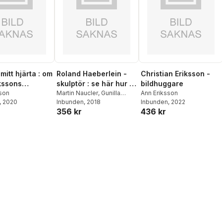
mitt hjärta : om
Roland Haeberlein -
Christian Eriksson -
ikssons
skulptör : se här hur vi
bildhuggare
ga verk
sson
kan förändra tiden för
Martin Naucler
,
Gunilla
Ann Eriksson
, 2020
Naucler
Inbunden
, 2018
Inbunden
, 2022
en stund
356 kr
436 kr