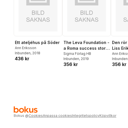
Ett ateljéhus på Söder
The Leva Foundation -
Den rör 
Ann Eriksson
a Roma success story
Liss Er
Inbunden
, 2018
in Bulgaria
Sigma Förlag HB
offentli
Ann Erik
436 kr
Inbunden
, 2019
Inbunden
356 kr
356 kr
Bokus
@
Cookies
Anpassa cookies
Integritetspolicy
Köpvillkor