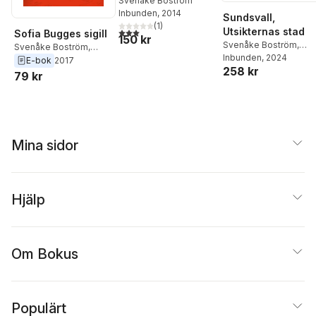
berättelsen om den
Svenåke Boström
Inbunden
, 2014
största
Sundsvall,
(
1
)
brandkatastrofen i
Utsikternas stad
3,0
utav 5 stjärnor. Totalt antal röster:
Sofia Bugges sigill
150 kr
Sveriges historia
Svenåke Boström
,
Svenåke Boström
,
Anders Öhrn
Inbunden
, 2024
,
Hasse
Tommy Jansson
E-bok
2017
258 kr
Boström
,
Nils Johan
79 kr
Tjärnlund
,
Peter
Arnström
,
Maria
Blomster
,
Roland
Engström
,
Göran Ledel
Björn Brånfelt
Mina sidor
Hjälp
Om Bokus
Populärt