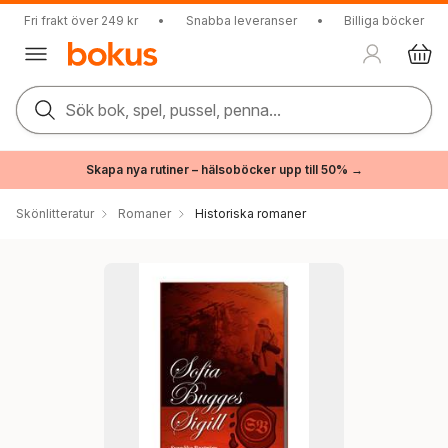
Fri frakt över 249 kr
•
Snabba leveranser
•
Billiga böcker
Sök bok, spel, pussel, penna...
Skapa nya rutiner – hälsoböcker upp till 50% →
Skönlitteratur
Romaner
Historiska romaner