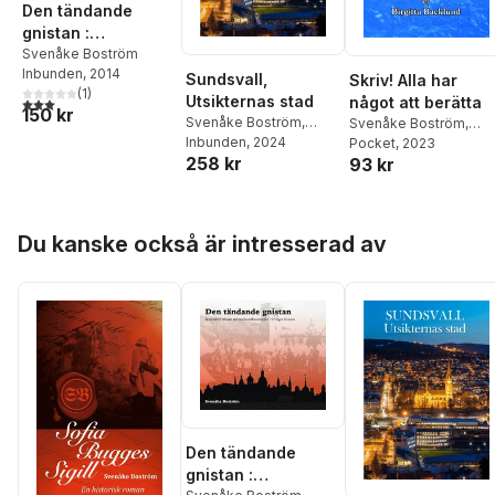
Den tändande
gnistan :
berättelsen om den
Svenåke Boström
Inbunden
, 2014
största
Sundsvall,
Skriv! Alla har
(
1
)
brandkatastrofen i
Utsikternas stad
3,0
utav 5 stjärnor. Totalt antal röster:
något att berätta
150 kr
Sveriges historia
Svenåke Boström
,
Svenåke Boström
,
Anders Öhrn
Inbunden
, 2024
,
Hasse
Birgitta Backlund
Pocket
, 2023
258 kr
Boström
,
Nils Johan
93 kr
Tjärnlund
,
Peter
Arnström
,
Maria
Blomster
,
Roland
Hoppa över listan
Du kanske också är intresserad av
Engström
,
Göran Ledell
,
Björn Brånfelt
Den tändande
gnistan :