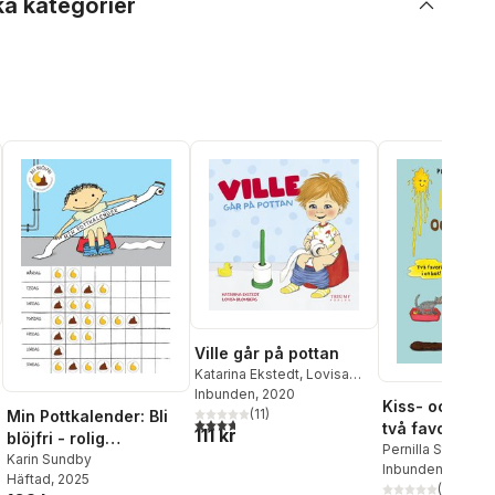
ka kategorier
Ville går på pottan
Katarina Ekstedt
,
Lovisa
Blomberg
Inbunden
, 2020
Kiss- och baj
(
11
)
Min Pottkalender: Bli
al röster:
3,7
utav 5 stjärnor. Totalt antal röster:
två favoriter i
111 kr
blöjfri - rolig
Pernilla Stalfelt
potträning med kiss-
Karin Sundby
Inbunden
, 2024
Häftad
, 2025
och bajsklistermärken
(
1
)