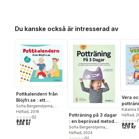
Hoppa över listan
Du kanske också är intresserad av
Pottkalendern från
Vera oc
Blöjfri.se : ett
potträn
pedagogiskt och roligt
Sofia Bergenstjerna
,
Bli blöjfr
Katarina 
Michael Bergenstjerna
Häftad
, 2019
stöd för er potträning
Potträning på 3 dagar
Häftad
, 
(
5
)
4,6
utav 5 stjärnor. Totalt antal röster:
(
: en beprövad metod
138 kr
4,0
utav 5 
129 kr
för föräldrar som vill
Sofia Bergenstjerna
,
Michael Bergenstjerna
Häftad
, 2024
lyckas snabbt och
(
5
)