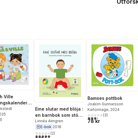
Utfors
h Ville
Bamses pottbok
ingskalender -
Joakim Gunnarsson
i!
Ekstedt
Eine slutar med blöja :
Kartonnage
, 2024
2025
en barnbok som stöd i
(
3
)
3,3
utav 5 stjärnor. Totalt ant
1
)
78 kr
er potträning
Linnéa Almgren
stjärnor. Totalt antal röster:
E-bok
2018
(
2
)
5,0
utav 5 stjärnor. Totalt antal röster: