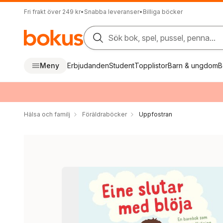
Fri frakt över 249 kr
•
Snabba leveranser
•
Billiga böcker
Sök bok, spel, pussel, penna...
Meny
Erbjudanden
Student
Topplistor
Barn & ungdom
B
Hälsa och familj
Föräldraböcker
Uppfostran