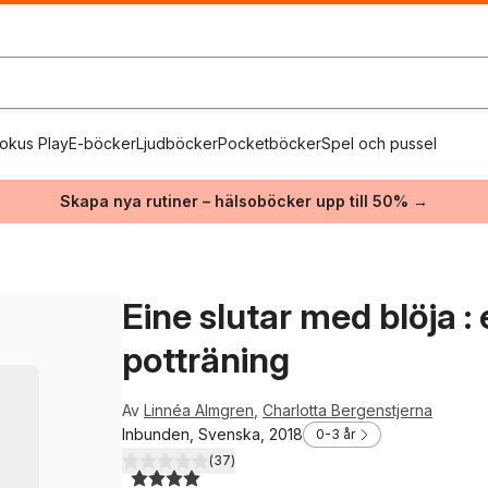
okus Play
E-böcker
Ljudböcker
Pocketböcker
Spel och pussel
Skapa nya rutiner – hälsoböcker upp till 50% →
Eine slutar med blöja :
potträning
Av
Linnéa Almgren
,
Charlotta Bergenstjerna
Inbunden, Svenska, 2018
0-3 år
(
37
)
4,0
utav 5 stjärnor. Totalt antal röster: