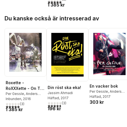
5,0
utav 5 stjärnor. Totalt antal röster:
1 385 kr
Hoppa över listan
Du kanske också är intresserad av
Roxette -
En vacker bok
Din röst ska eka!
RoXXXette - On The
Per Gessle
,
Anders
Jassim Ahmadi
Road - The Roxers
Per Gessle
,
Anders
Roos
Häftad
, 2017
Häftad
, 2017
Roos
Inbunden
, 2016
Edition
303 kr
(
3
)
(
3
)
4,7
utav 5 stjärnor. Totalt antal röster:
5,0
utav 5 stjärnor. Totalt antal röster:
196 kr
1 385 kr