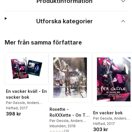
Produktinformation
Utforska kategorier
Hoppa över listan
Mer från samma författare
En vacker kväll - En
vacker bok
Per Gessle
,
Anders
Roos
Häftad
, 2017
Roxette -
En vacker bok
398 kr
RoXXXette - On The
Per Gessle
,
Anders
Road - The Roxers
Per Gessle
,
Anders
Roos
Häftad
, 2017
Roos
Inbunden
, 2016
Edition
303 kr
(
3
)