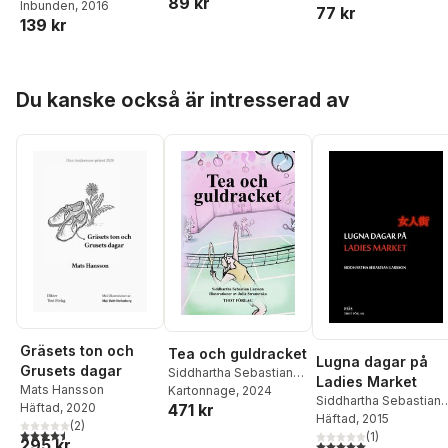
89 kr
Ritland
Larsson
Inbunden
, 2016
77 kr
139 kr
Hoppa över listan
Du kanske också är intresserad av
Gräsets ton och
Tea och guldracket
Lugna dagar på
Grusets dagar
Siddhartha Sebastian
Ladies Market
Mats Hansson
Larsson
Kartonnage
, 2024
Siddhartha Sebastian
471 kr
Häftad
, 2020
Larsson
Häftad
, 2015
(
2
)
4,5
utav 5 stjärnor. Totalt antal röster:
(
1
)
295 kr
5,0
utav 5 stjärnor. Tota