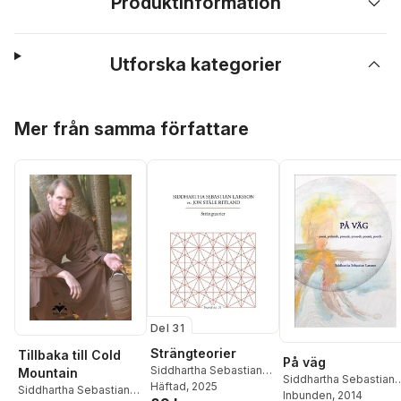
Produktinformation
Utforska kategorier
Hoppa över listan
Mer från samma författare
Del 31
Strängteorier
Tillbaka till Cold
På väg
Siddhartha Sebastian
Mountain
Siddhartha Sebastian
Larsson
Häftad
, 2025
,
Jon Ståle
Siddhartha Sebastian
Larsson
Inbunden
, 2014