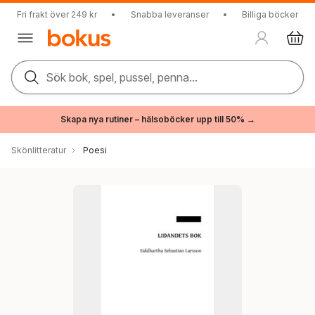
Fri frakt över 249 kr
•
Snabba leveranser
•
Billiga böcker
Sök bok, spel, pussel, penna...
Skapa nya rutiner – hälsoböcker upp till 50% →
Skönlitteratur
Poesi