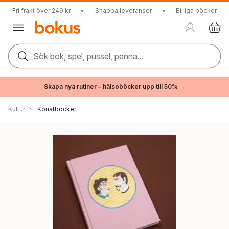
Fri frakt över 249 kr
•
Snabba leveranser
•
Billiga böcker
Sök bok, spel, pussel, penna...
Skapa nya rutiner – hälsoböcker upp till 50% →
Kultur
Konstböcker