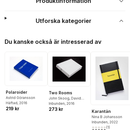
Produktinformation
Utforska kategorier
Hoppa över listan
Du kanske också är intresserad av
Polaroider
Two Rooms
Astrid Göransson
John Skoog
,
David
Häftad
, 2016
Skoog
Inbunden
, 2016
219 kr
273 kr
Karantän
Nina B Johansson
Inbunden
, 2022
(
1
)
5,0
utav 5 stjärnor. Tota