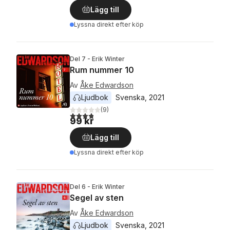
Lägg till
Lyssna direkt efter köp
Del 7 - Erik Winter
Rum nummer 10
Av
Åke Edwardson
Ljudbok
Svenska
, 
2021
(
9
)
3,8
utav 5 stjärnor. Totalt antal röster:
99 kr
Lägg till
Lyssna direkt efter köp
Del 6 - Erik Winter
Segel av sten
Av
Åke Edwardson
Ljudbok
Svenska
, 
2021