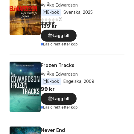
Av
Åke Edwardson
E-bok
Svenska
, 
2025
(
1
)
4,0
utav 5 stjärnor. Totalt antal röster:
139 kr
Lägg till
Läs direkt efter köp
Frozen Tracks
Av
Åke Edwardson
E-bok
Engelska
, 
2009
99 kr
Lägg till
Läs direkt efter köp
Never End