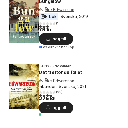
Bungalow
Av
Åke Edwardson
E-bok
Svenska
, 
2019
(
1
)
3,0
utav 5 stjärnor. Totalt antal röster:
79 kr
Lägg till
Läs direkt efter köp
Del 13 - Erik Winter
Det trettonde fallet
Av
Åke Edwardson
Inbunden, Svenska, 2021
(
23
)
3,9
utav 5 stjärnor. Totalt antal röster:
275 kr
Lägg till