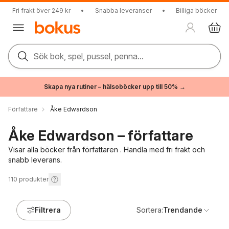
Fri frakt över 249 kr
•
Snabba leveranser
•
Billiga böcker
Sök bok, spel, pussel, penna...
Skapa nya rutiner – hälsoböcker upp till 50% →
Författare
Åke Edwardson
Åke Edwardson – författare
Visar alla böcker från författaren . Handla med fri frakt och
snabb leverans.
110
produkter
Filtrera
Sortera:
Trendande