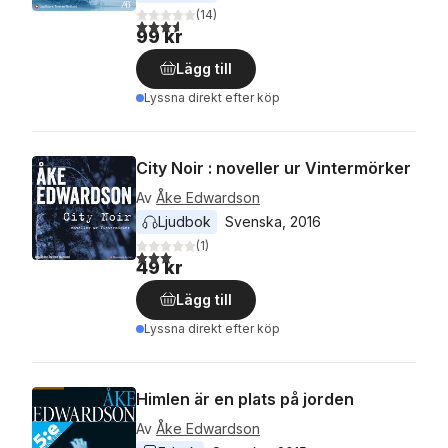
(
14
)
3,6
utav 5 stjärnor. Totalt antal röster:
99 kr
Lägg till
Lyssna direkt efter köp
City Noir : noveller ur Vintermörker
Av
Åke Edwardson
Ljudbok
Svenska
, 
2016
(
1
)
3,0
utav 5 stjärnor. Totalt antal röster:
49 kr
Lägg till
Lyssna direkt efter köp
Himlen är en plats på jorden
Av
Åke Edwardson