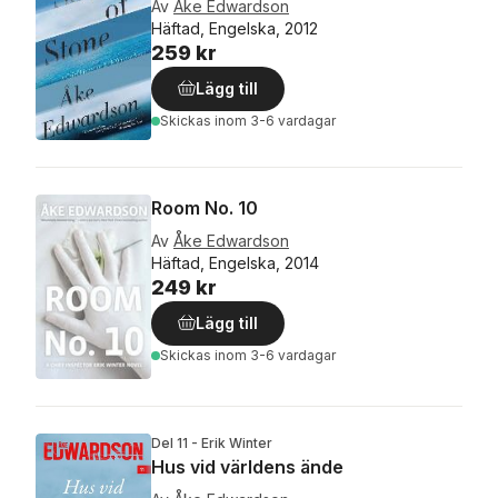
Av
Åke Edwardson
Häftad, Engelska, 2012
259 kr
Lägg till
Skickas
inom 3-6 vardagar
Room No. 10
Av
Åke Edwardson
Häftad, Engelska, 2014
249 kr
Lägg till
Skickas
inom 3-6 vardagar
Del 11 - Erik Winter
Hus vid världens ände