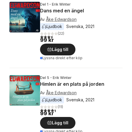
Del 1 - Erik Winter
Dans med en ängel
Av
Åke Edwardson
Ljudbok
Svenska
, 
2021
(
22
)
3,5
utav 5 stjärnor. Totalt antal röster:
99 kr
Lägg till
Lyssna direkt efter köp
Del 5 - Erik Winter
Himlen är en plats på jorden
Av
Åke Edwardson
Ljudbok
Svenska
, 
2021
(
11
)
4,4
utav 5 stjärnor. Totalt antal röster:
99 kr
Lägg till
Lyssna direkt efter köp