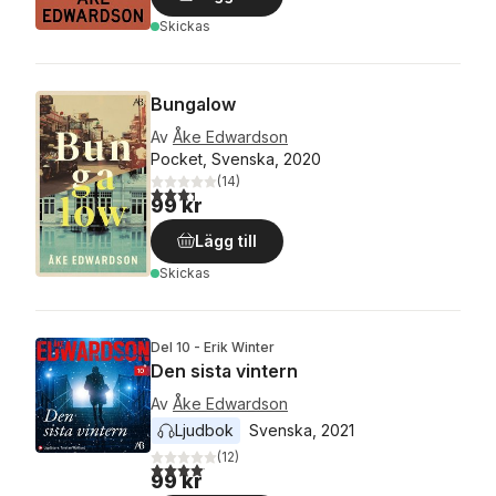
Skickas
Bungalow
Av
Åke Edwardson
Pocket, Svenska, 2020
(
14
)
3,3
utav 5 stjärnor. Totalt antal röster:
99 kr
Lägg till
Skickas
Del 10 - Erik Winter
Den sista vintern
Av
Åke Edwardson
Ljudbok
Svenska
, 
2021
(
12
)
4,1
utav 5 stjärnor. Totalt antal röster:
99 kr