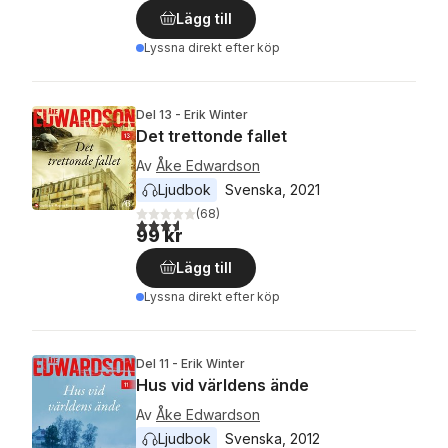
Lägg till
Lyssna direkt efter köp
Del 13 - Erik Winter
Det trettonde fallet
Av
Åke Edwardson
Ljudbok
Svenska
, 
2021
(
68
)
3,6
utav 5 stjärnor. Totalt antal röster:
99 kr
Lägg till
Lyssna direkt efter köp
Del 11 - Erik Winter
Hus vid världens ände
Av
Åke Edwardson
Ljudbok
Svenska
, 
2012