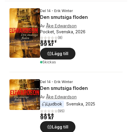
Del 14 - Erik Winter
Den smutsiga floden
Av
Åke Edwardson
Pocket, Svenska, 2026
(
8
)
4,6
utav 5 stjärnor. Totalt antal röster:
99 kr
Lägg till
Skickas
Del 14 - Erik Winter
Den smutsiga floden
Av
Åke Edwardson
Ljudbok
Svenska
, 
2025
(
95
)
3,9
utav 5 stjärnor. Totalt antal röster:
99 kr
Lägg till