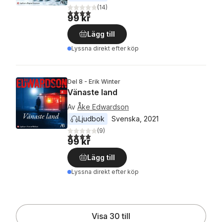
(
14
)
4,0
utav 5 stjärnor. Totalt antal röster:
99 kr
Lägg till
Lyssna direkt efter köp
Del 8 - Erik Winter
Vänaste land
Av
Åke Edwardson
Ljudbok
Svenska
, 
2021
(
9
)
3,9
utav 5 stjärnor. Totalt antal röster:
99 kr
Lägg till
Lyssna direkt efter köp
Visa 30 till