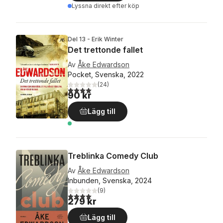
Lyssna direkt efter köp
Del 13 - Erik Winter
Det trettonde fallet
Av
Åke Edwardson
Pocket, Svenska, 2022
(
24
)
4,0
utav 5 stjärnor. Totalt antal röster:
90 kr
Lägg till
Treblinka Comedy Club
Av
Åke Edwardson
Inbunden, Svenska, 2024
(
9
)
4,0
utav 5 stjärnor. Totalt antal röster:
279 kr
Lägg till