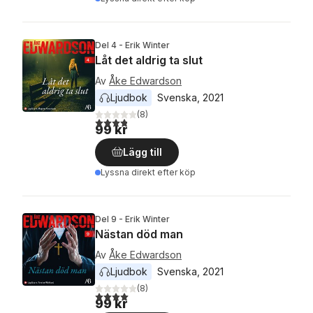
Del 4 - Erik Winter
Låt det aldrig ta slut
Av
Åke Edwardson
Ljudbok
Svenska
, 
2021
(
8
)
3,8
utav 5 stjärnor. Totalt antal röster:
99 kr
Lägg till
Lyssna direkt efter köp
Del 9 - Erik Winter
Nästan död man
Av
Åke Edwardson
Ljudbok
Svenska
, 
2021
(
8
)
4,0
utav 5 stjärnor. Totalt antal röster:
99 kr