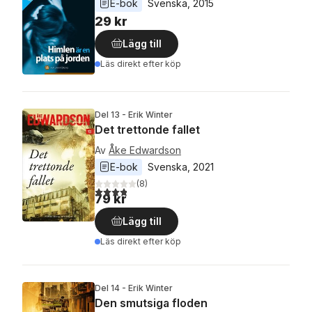
E-bok
Svenska
, 
2015
29 kr
Lägg till
Läs direkt efter köp
Del 13 - Erik Winter
Det trettonde fallet
Av
Åke Edwardson
E-bok
Svenska
, 
2021
(
8
)
3,8
utav 5 stjärnor. Totalt antal röster:
79 kr
Lägg till
Läs direkt efter köp
Del 14 - Erik Winter
Den smutsiga floden