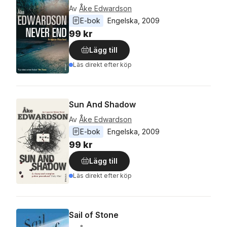
Av
Åke Edwardson
E-bok
Engelska
, 
2009
99 kr
Lägg till
Läs direkt efter köp
Sun And Shadow
Av
Åke Edwardson
E-bok
Engelska
, 
2009
99 kr
Lägg till
Läs direkt efter köp
Sail of Stone