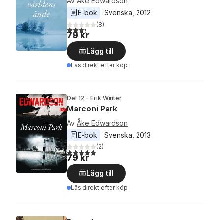
Av
Åke Edwardson
E-bok
Svenska
, 
2012
(
8
)
3,3
utav 5 stjärnor. Totalt antal röster:
79 kr
Lägg till
Läs direkt efter köp
Del 12 - Erik Winter
Marconi Park
Av
Åke Edwardson
E-bok
Svenska
, 
2013
(
2
)
5,0
utav 5 stjärnor. Totalt antal röster:
79 kr
Lägg till
Läs direkt efter köp