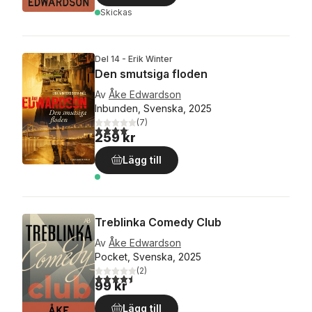
Skickas
Del 14 - Erik Winter
Den smutsiga floden
Av
Åke Edwardson
Inbunden, Svenska, 2025
(
7
)
4,1
utav 5 stjärnor. Totalt antal röster:
259 kr
Lägg till
Treblinka Comedy Club
Av
Åke Edwardson
Pocket, Svenska, 2025
(
2
)
4,5
utav 5 stjärnor. Totalt antal röster:
99 kr
Lägg till