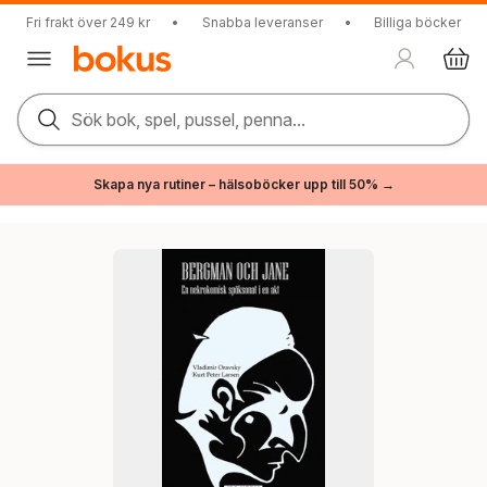
Fri frakt över 249 kr
•
Snabba leveranser
•
Billiga böcker
Sök bok, spel, pussel, penna...
Skapa nya rutiner – hälsoböcker upp till 50% →