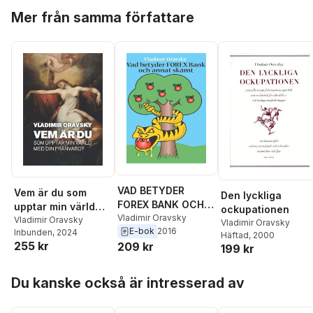
Hoppa över listan
Mer från samma författare
VAD BETYDER
Vem är du som
Den lyckliga
FOREX BANK OCH
upptar min värld
ockupationen
ANNAT SKÄMT
Vladimir Oravsky
med din frånvaro?
Vladimir Oravsky
Vladimir Oravsky
E-bok
2016
Inbunden
, 2024
Häftad
, 2000
255 kr
209 kr
199 kr
Hoppa över listan
Du kanske också är intresserad av