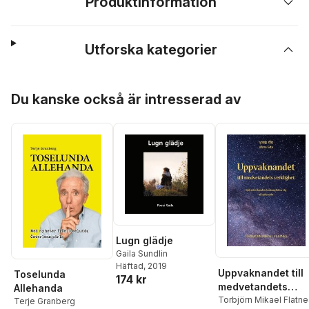
Produktinformation
Utforska kategorier
Hoppa över listan
Du kanske också är intresserad av
Lugn glädje
Gaila Sundlin
Häftad
, 2019
Uppvaknandet till
Toselunda
174 kr
medvetandets
Allehanda
verklighet
Torbjörn Mikael Flatne
Terje Granberg