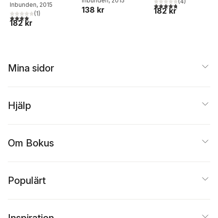
Inbunden
, 2015
(
4
)
Inbunden
, 2015
4,8
utav 5 stjärnor. Tota
138 kr
182 kr
(
1
)
4,0
utav 5 stjärnor. Totalt antal röster:
182 kr
Mina sidor
Hjälp
Om Bokus
Populärt
Inspiration