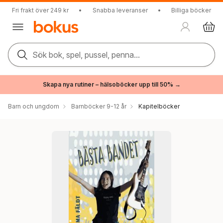
Fri frakt över 249 kr
•
Snabba leveranser
•
Billiga böcker
Sök bok, spel, pussel, penna...
Skapa nya rutiner – hälsoböcker upp till 50% →
Barn och ungdom
Barnböcker 9-12 år
Kapitelböcker