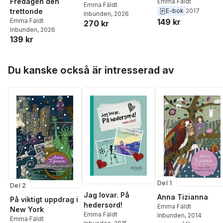
Fredagen den
Emma Fäldt
Emma Fäldt
trettonde
E-bok
2017
Inbunden
, 2026
Emma Fäldt
149 kr
270 kr
Inbunden
, 2026
139 kr
Hoppa över listan
Du kanske också är intresserad av
Del 1
Del 2
Jag lovar. På
Anna Tizianna
På viktigt uppdrag i
hedersord!
Emma Fäldt
New York
Emma Fäldt
Inbunden
, 2014
Emma Fäldt