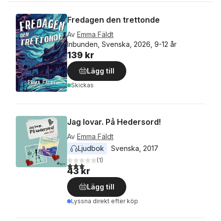
Fredagen den trettonde
Av
Emma Fäldt
Inbunden, Svenska, 2026, 9-12 år
139 kr
Lägg till
Skickas
Jag lovar. På Hedersord!
Av
Emma Fäldt
Ljudbok
Svenska
, 
2017
(
1
)
3,0
utav 5 stjärnor. Totalt antal röster:
43 kr
Lägg till
Lyssna direkt efter köp