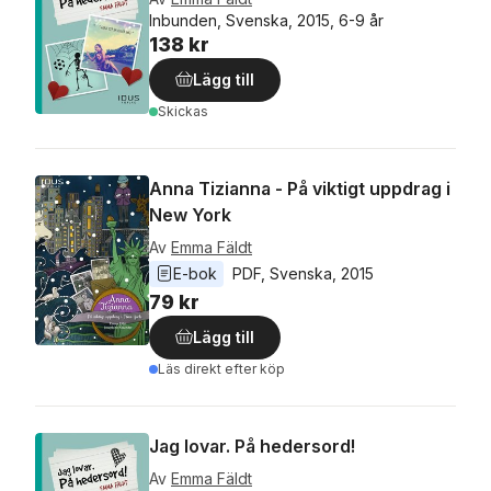
Inbunden, Svenska, 2015, 6-9 år
138 kr
Lägg till
Skickas
Anna Tizianna - På viktigt uppdrag i
New York
Av
Emma Fäldt
E-bok
PDF
, 
Svenska
, 
2015
79 kr
Lägg till
Läs direkt efter köp
Jag lovar. På hedersord!
Av
Emma Fäldt