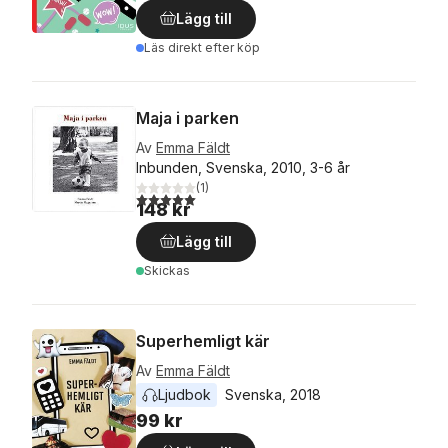
Lägg till
Läs direkt efter köp
Maja i parken
Av
Emma Fäldt
Inbunden, Svenska, 2010, 3-6 år
(
1
)
5,0
utav 5 stjärnor. Totalt antal röster:
148 kr
Lägg till
Skickas
Superhemligt kär
Av
Emma Fäldt
Ljudbok
Svenska
, 
2018
99 kr