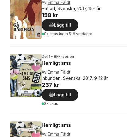
Av
Emma Fäldt
Häftad, Svenska, 2017, 15+ år
158 kr
Lägg till
Skickas
inom 5-8 vardagar
Del 1 - BFF-serien
Hemligt sms
Av
Emma Fäldt
Inbunden, Svenska, 2017, 9-12 år
237 kr
Lägg till
Skickas
Hemligt sms
Av
Emma Fäldt