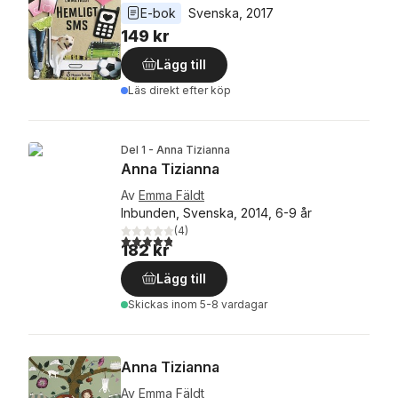
E-bok
Svenska
, 
2017
149 kr
Lägg till
Läs direkt efter köp
Del 1 - Anna Tizianna
Anna Tizianna
Av
Emma Fäldt
Inbunden, Svenska, 2014, 6-9 år
(
4
)
4,8
utav 5 stjärnor. Totalt antal röster:
182 kr
Lägg till
Skickas
inom 5-8 vardagar
Anna Tizianna
Av
Emma Fäldt