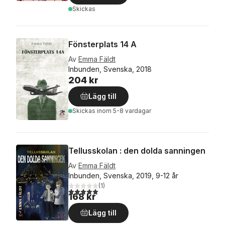
Skickas
Fönsterplats 14 A
Av
Emma Fäldt
Inbunden, Svenska, 2018
204 kr
Lägg till
Skickas
inom 5-8 vardagar
Tellusskolan : den dolda sanningen
Av
Emma Fäldt
Inbunden, Svenska, 2019, 9-12 år
(
1
)
5,0
utav 5 stjärnor. Totalt antal röster:
168 kr
Lägg till