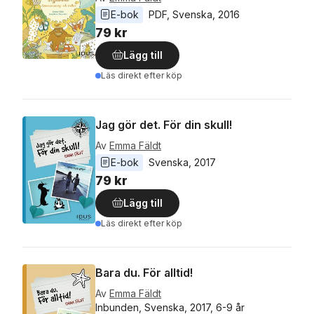
E-bok
PDF
, 
Svenska
, 
2016
79 kr
Lägg till
Läs direkt efter köp
Jag gör det. För din skull!
Av
Emma Fäldt
E-bok
Svenska
, 
2017
79 kr
Lägg till
Läs direkt efter köp
Bara du. För alltid!
Av
Emma Fäldt
Inbunden, Svenska, 2017, 6-9 år