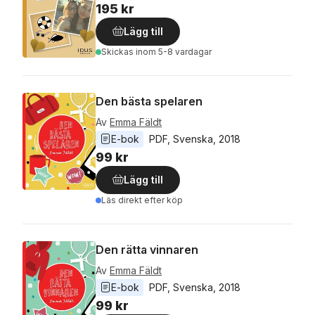
195 kr
Lägg till
Skickas
inom 5-8 vardagar
Den bästa spelaren
Av
Emma Fäldt
E-bok
PDF
, 
Svenska
, 
2018
99 kr
Lägg till
Läs direkt efter köp
Den rätta vinnaren
Av
Emma Fäldt
E-bok
PDF
, 
Svenska
, 
2018
99 kr