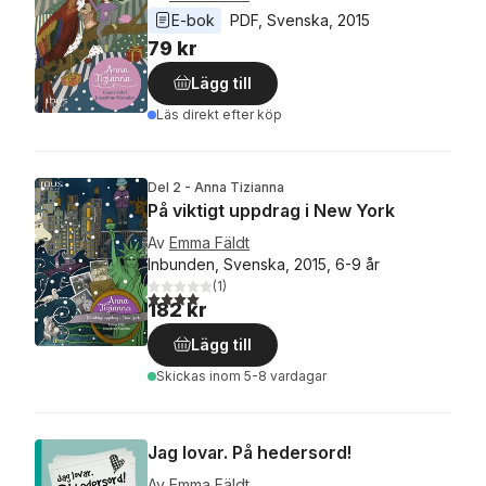
E-bok
PDF
, 
Svenska
, 
2015
79 kr
Lägg till
Läs direkt efter köp
Del 2 - Anna Tizianna
På viktigt uppdrag i New York
Av
Emma Fäldt
Inbunden, Svenska, 2015, 6-9 år
(
1
)
4,0
utav 5 stjärnor. Totalt antal röster:
182 kr
Lägg till
Skickas
inom 5-8 vardagar
Jag lovar. På hedersord!
Av
Emma Fäldt