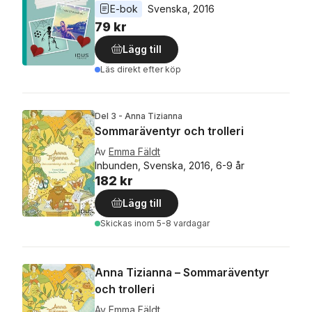
E-bok
Svenska
, 
2016
79 kr
Lägg till
Läs direkt efter köp
Del 3 - Anna Tizianna
Sommaräventyr och trolleri
Av
Emma Fäldt
Inbunden, Svenska, 2016, 6-9 år
182 kr
Lägg till
Skickas
inom 5-8 vardagar
Anna Tizianna – Sommaräventyr
och trolleri
Av
Emma Fäldt