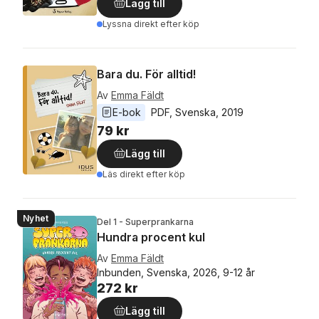
Lägg till
Lyssna direkt efter köp
Bara du. För alltid!
Av
Emma Fäldt
E-bok
PDF
, 
Svenska
, 
2019
79 kr
Lägg till
Läs direkt efter köp
Nyhet
Del 1 - Superprankarna
Hundra procent kul
Av
Emma Fäldt
Inbunden, Svenska, 2026, 9-12 år
272 kr
Lägg till