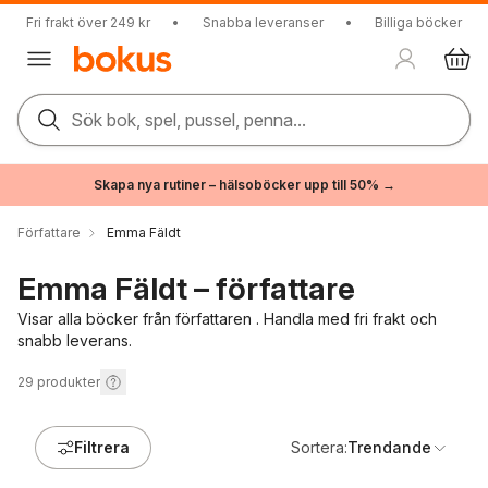
Fri frakt över 249 kr
•
Snabba leveranser
•
Billiga böcker
Sök bok, spel, pussel, penna...
Skapa nya rutiner – hälsoböcker upp till 50% →
Författare
Emma Fäldt
Emma Fäldt – författare
Visar alla böcker från författaren . Handla med fri frakt och
snabb leverans.
29
produkter
Filtrera
Sortera:
Trendande