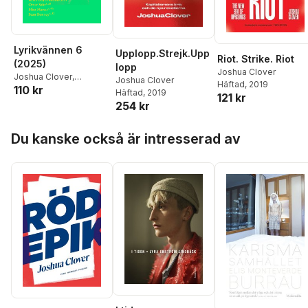
Lyrikvännen 6
Upplopp.Strejk.Upp
Riot. Strike. Riot
(2025)
lopp
Joshua Clover
Joshua Clover
,
Joshua Clover
Häftad
, 2019
110 kr
Johannes Björk
,
Eileen
Häftad
, 2019
121 kr
Myles
,
Mira Mattar
,
254 kr
Camilla Hammarström
,
Karin Boye
,
Sean
Hoppa över listan
Du kanske också är intresserad av
Bonney
,
Willaim Rowe
,
Agnes Gerner
,
Alice
Claps Hansen
,
Ulf
Eriksson
,
Esther
Arndtzén
,
Kristoffer
Appelvik Lax