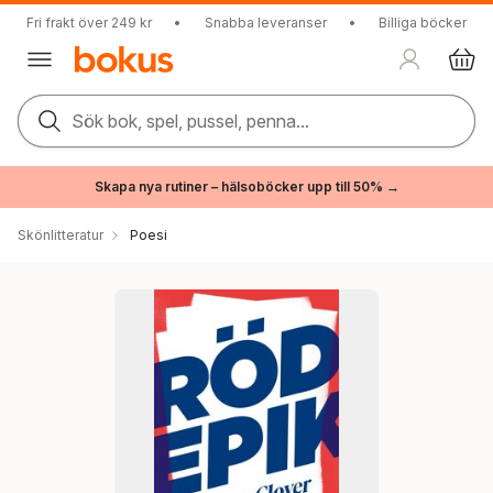
Fri frakt över 249 kr
•
Snabba leveranser
•
Billiga böcker
Sök bok, spel, pussel, penna...
Skapa nya rutiner – hälsoböcker upp till 50% →
Skönlitteratur
Poesi