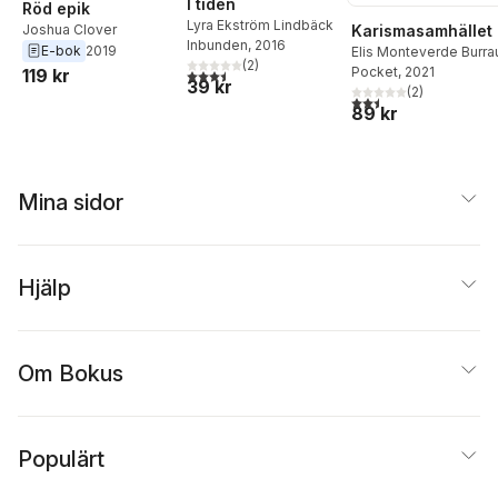
I tiden
Röd epik
Lyra Ekström Lindbäck
Joshua Clover
Karismasamhället
Inbunden
, 2016
E-bok
2019
Elis Monteverde Burra
(
2
)
Pocket
, 2021
119 kr
3,5
utav 5 stjärnor. Totalt antal röster:
39 kr
(
2
)
2,5
utav 5 stjärnor. Tota
89 kr
Mina sidor
Hjälp
Om Bokus
Populärt