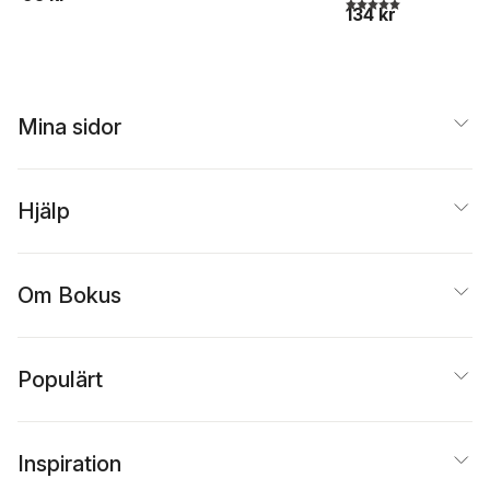
5,0
utav 5 stjärnor. Tota
Almegård
,
Anna
134 kr
Bäfverfeldt
,
Per Stam
,
Petter Eklund
,
Christoffer
Steffansson
,
Jonas
Ellerström
,
Elias
Mina sidor
Hillström
,
Stefan
Zachrisson
Hjälp
Om Bokus
Populärt
Inspiration