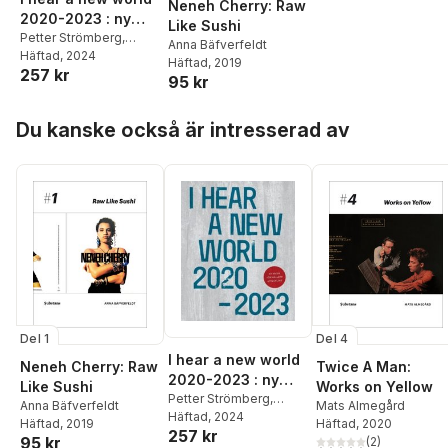
Neneh Cherry: Raw
2020-2023 : ny
Like Sushi
musik för hållbar
Petter Strömberg
,
Anna Bäfverfeldt
Fredrik Thorén
Häftad
, 2024
,
Elin
utveckling
Häftad
, 2019
257 kr
Franzén
,
Mats
95 kr
Almegård
,
Anna
Bäfverfeldt
,
Per Stam
,
Hoppa över listan
Du kanske också är intresserad av
Petter Eklund
,
Christoffer
Steffansson
,
Jonas
Ellerström
,
Elias
Hillström
,
Stefan
Zachrisson
Del 4
Del 1
I hear a new world
Twice A Man:
Neneh Cherry: Raw
2020-2023 : ny
Works on Yellow
Like Sushi
musik för hållbar
Petter Strömberg
,
Mats Almegård
Anna Bäfverfeldt
Fredrik Thorén
Häftad
, 2024
,
Elin
utveckling
Häftad
, 2020
Häftad
, 2019
257 kr
Franzén
,
Mats
95 kr
(
2
)