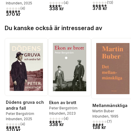
Kerstin Benckert
(
13
)
,
Pete
(
4
)
Inbunden
, 2025
4,8
utav 5 stjärnor. Tota
4,3
utav 5 stjärnor. Totalt antal röster:
378 kr
338 kr
Bergström
(
4
)
4,8
utav 5 stjärnor. Totalt antal röster:
370 kr
Hoppa över listan
Du kanske också är intresserad av
Dödens gruva och
Ekon av brott
Mellanmänskliga
andra fall
Peter Bergström
Martin Buber
Inbunden
, 2023
Peter Bergström
Inbunden
, 1995
(
4
)
Inbunden
, 2025
4,3
utav 5 stjärnor. Totalt antal röster:
(
7
)
338 kr
3,7
utav 5 stjärnor. Tota
(
4
)
4,8
utav 5 stjärnor. Totalt antal röster:
138 kr
370 kr