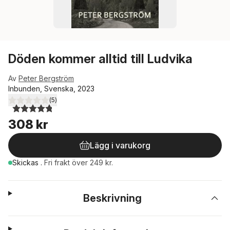
Döden kommer alltid till Ludvika
Av
Peter Bergström
Inbunden, Svenska, 2023
(
5
)
4,8
utav 5 stjärnor. Totalt antal röster:
308 kr
Lägg i varukorg
Skickas
.
Fri frakt över 249 kr.
Beskrivning