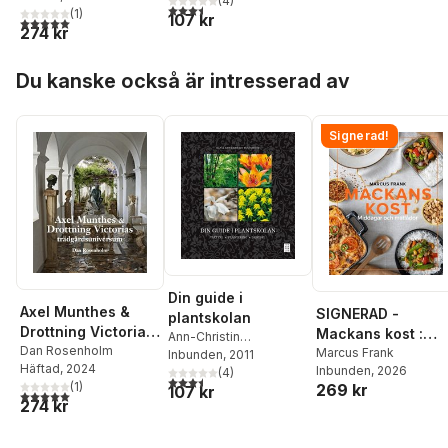
Rosenholm
(
4
)
3,5
utav 5 stjärnor. Totalt antal röster:
(
1
)
107 kr
5,0
utav 5 stjärnor. Totalt antal röster:
274 kr
Hoppa över listan
Du kanske också är intresserad av
Signerad!
Din guide i
Axel Munthes &
SIGNERAD -
plantskolan
Drottning Victorias
Mackans kost :
Ann-Christin
trädgårdsuniversu
Dan Rosenholm
Middagar och
Marcus Frank
Rosenholm
Inbunden
, 2011
,
Dan
Häftad
, 2024
m
Inbunden
, 2026
matlådor
Rosenholm
(
4
)
3,5
utav 5 stjärnor. Totalt antal röster:
(
1
)
269 kr
107 kr
5,0
utav 5 stjärnor. Totalt antal röster:
274 kr