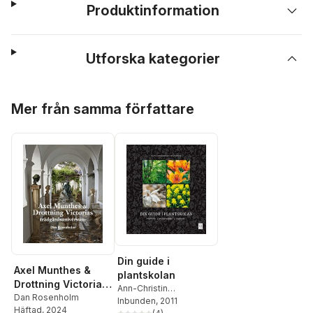
Produktinformation
Utforska kategorier
Hoppa över listan
Mer från samma författare
Din guide i
Axel Munthes &
plantskolan
Drottning Victorias
Ann-Christin
trädgårdsuniversu
Dan Rosenholm
Rosenholm
Inbunden
, 2011
,
Dan
Häftad
, 2024
m