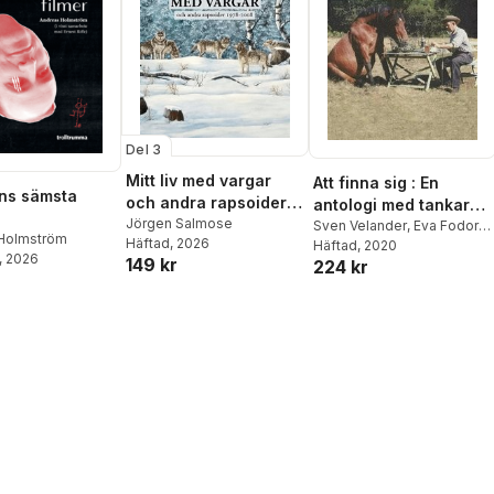
Del 3
Mitt liv med vargar
Att finna sig : En
ns sämsta
och andra rapsoider
antologi med tankar
1978 – 2008
Jörgen Salmose
om livet
Sven Velander
,
Eva Fodor
Holmström
Häftad
, 2026
Velander
Häftad
, 2020
,
Per-Olof
, 2026
149 kr
224 kr
Andersson
,
Christer
Petersson
,
Anders Ekberg
,
Pernilla Sporre
,
Gudrun
Möllerberg
,
Eva Grip
,
Brittmarie Konradsson
,
Agneta Råhlin
,
Nils-Johan
Nilsson
,
Gudrun
Majvorsdotter