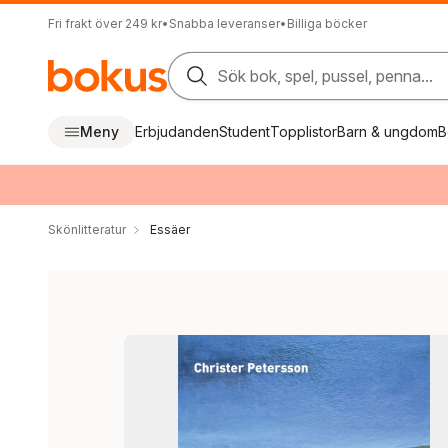
Fri frakt över 249 kr
•
Snabba leveranser
•
Billiga böcker
Sök bok, spel, pussel, penna...
Meny
Erbjudanden
Student
Topplistor
Barn & ungdom
B
Skönlitteratur
Essäer