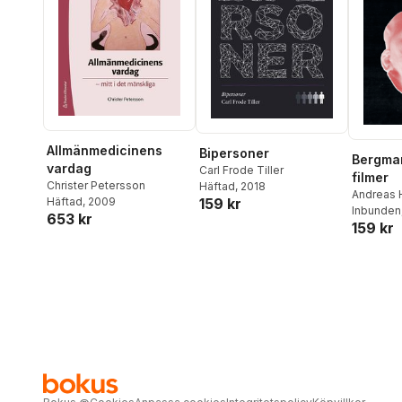
Torsten Weimarck
,
Jonatan
Wistrand
Allmänmedicinens
Bipersoner
Bergma
vardag
Carl Frode Tiller
filmer
Christer Petersson
Häftad
, 2018
Andreas 
Häftad
, 2009
159 kr
Inbunden
653 kr
159 kr