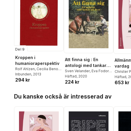
Del 9
Kroppen i
Att finna sig : En
Allmän
humanioraperspektiv
antologi med tankar
vardag
Rolf Ahlzen
,
Cecilia Benoni
,
om livet
Sven Velander
,
Eva Fodor
Christer 
Katarina Bernhardsson
Inbunden
, 2013
,
Nils
Velander
Häftad
, 2020
,
Per-Olof
Häftad
, 
294 kr
Danielsen
,
Pia Dellson
,
224 kr
Andersson
,
Christer
653 kr
Martine Cardel Gertsen
,
Petersson
,
Anders Ekberg
,
Erik Hedling
,
Göran
Hoppa över listan
Pernilla Sporre
,
Gudrun
Du kanske också är intresserad av
Lundborg
,
Anders Palm
,
Möllerberg
,
Eva Grip
,
Christer Petersson
,
Brittmarie Konradsson
,
Margareta Petersson
,
Agneta Råhlin
,
Nils-Johan
Astrid Seeberg
,
Ola
Nilsson
,
Gudrun
Sigurdson
,
Johan
Majvorsdotter
Stenström
,
Fredrik
Svenaeus
,
Fredrik Ullén
,