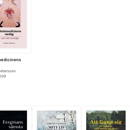
medicinens
Petersson
2009