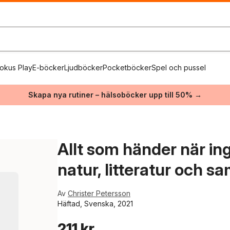
okus Play
E-böcker
Ljudböcker
Pocketböcker
Spel och pussel
Skapa nya rutiner – hälsoböcker upp till 50% →
Allt som händer när i
natur, litteratur och sa
Av
Christer Petersson
Häftad, Svenska, 2021
211 kr