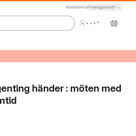
Kundservice
Företagskund?
ngenting händer : möten med
mtid