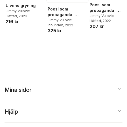
Poesi som
Ulvens gryning
Poesi som
propaganda :
Jimmy Vulovic
propaganda :
nedslag i historia,
Jimmy Vulovic
Häftad
, 2023
nedslag i historia,
Jimmy Vulovic
Häftad
, 2022
216 kr
tematik och prakti
Inbunden
, 2022
tematik och praktik
207 kr
325 kr
Mina sidor
Hjälp