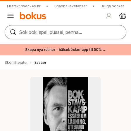
Fri frakt över 249 kr
•
Snabba leveranser
•
Billiga böcker
Sök bok, spel, pussel, penna...
Skapa nya rutiner – hälsoböcker upp till 50% →
Skönlitteratur
Essäer