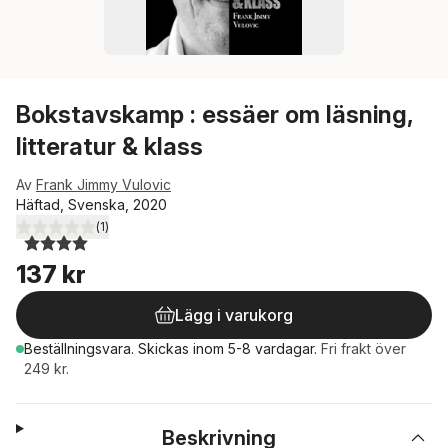
Bokstavskamp : essäer om läsning,
litteratur & klass
Av
Frank Jimmy Vulovic
Häftad, Svenska, 2020
(
1
)
4,0
utav 5 stjärnor. Totalt antal röster:
137 kr
Lägg i varukorg
Beställningsvara.
Skickas
inom 5-8 vardagar
.
Fri frakt över
249 kr.
Beskrivning