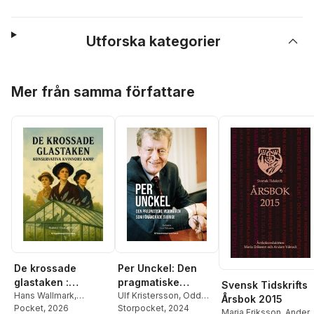
Utforska kategorier
Hoppa över listan
Mer från samma författare
De krossade
Per Unckel: Den
glastaken :
pragmatiske
Svensk Tidskrifts
konservativa
Hans Wallmark
,
visionären som
Ulf Kristersson
,
Odd
Årsbok 2015
Elisabeth Svantesson
Pocket
, 2026
,
Eiken
Storpocket
,
Bo Ekegren
, 2024
,
Olof
kvinnors kamp
förändrade Sverige
Maria Eriksson
,
Ander