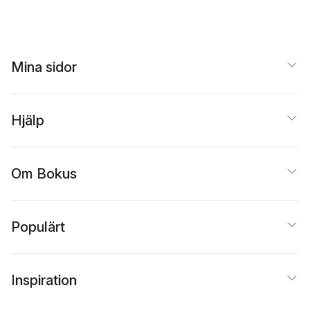
Clase
,
Katarina Kämpe
Ulla Hamilton
,
Hans
Wallmark
Mina sidor
Hjälp
Om Bokus
Populärt
Inspiration