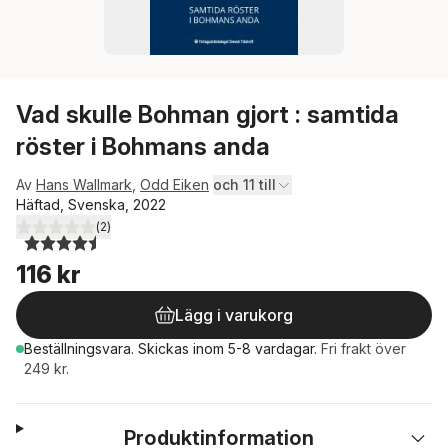
Vad skulle Bohman gjort : samtida
röster i Bohmans anda
Av
Hans Wallmark
,
Odd Eiken
och 11 till
Häftad, Svenska, 2022
(
2
)
4,5
utav 5 stjärnor. Totalt antal röster:
116 kr
Lägg i varukorg
Beställningsvara.
Skickas
inom 5-8 vardagar
.
Fri frakt över
249 kr.
Produktinformation