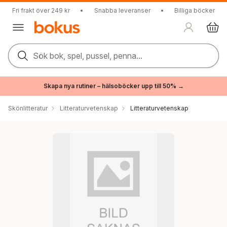
Fri frakt över 249 kr
•
Snabba leveranser
•
Billiga böcker
Sök bok, spel, pussel, penna...
Skapa nya rutiner – hälsoböcker upp till 50% →
Skönlitteratur
Litteraturvetenskap
Litteraturvetenskap