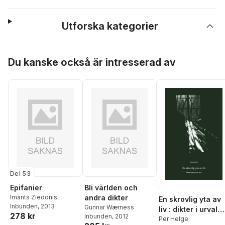
Utforska kategorier
Hoppa över listan
Du kanske också är intresserad av
Del 53
Epifanier
Bli världen och
Imants Ziedonis
andra dikter
En skrovlig yta av
Inbunden
, 2013
Gunnar Wærness
liv : dikter i urval
278 kr
Inbunden
, 2012
19742011
Per Helge