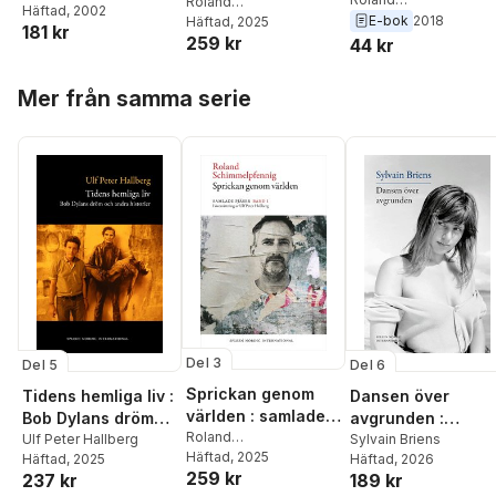
the Beginning of
pjäser 1
Roland
Schimmelpfennig
Häftad
, 2002
Schimmelpfennig
E-bok
2018
the 21st Century
Schimmelpfennig
Häftad
, 2025
181 kr
259 kr
44 kr
Hoppa över listan
Mer från samma serie
Del 3
Del 5
Del 6
Sprickan genom
Tidens hemliga liv :
Dansen över
världen : samlade
Bob Dylans dröm
avgrunden :
pjäser 1
Roland
och andra historier
Ulf Peter Hallberg
tystnaden i nordis
Sylvain Briens
Schimmelpfennig
Häftad
, 2025
Häftad
, 2025
Häftad
, 2026
teater och film
259 kr
237 kr
189 kr