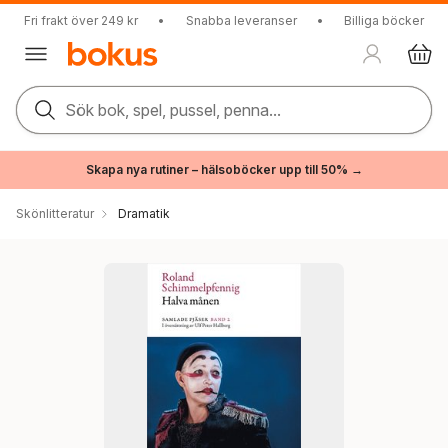
Fri frakt över 249 kr
•
Snabba leveranser
•
Billiga böcker
Sök bok, spel, pussel, penna...
Skapa nya rutiner – hälsoböcker upp till 50% →
Skönlitteratur
Dramatik