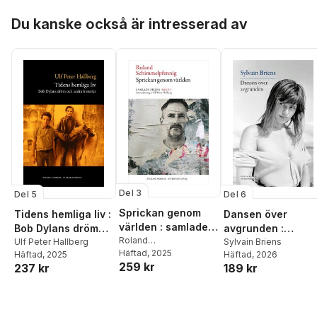
Hoppa över listan
Du kanske också är intresserad av
Del 3
Del 5
Del 6
Sprickan genom
Tidens hemliga liv :
Dansen över
världen : samlade
Bob Dylans dröm
avgrunden :
pjäser 1
Roland
och andra historier
Ulf Peter Hallberg
tystnaden i nordis
Sylvain Briens
Schimmelpfennig
Häftad
, 2025
Häftad
, 2025
Häftad
, 2026
teater och film
259 kr
237 kr
189 kr