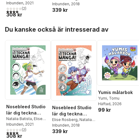
Jan Hoff
,
Håkan
Rosberg
Inbunden
, 2021
karaktärsdesign
Batista
Inbunden
,
Magnolia
, 2018
serieskapande
Storsäter
,
Anders
(
2
)
339 kr
Winroth
4,0
utav 5 stjärnor. Totalt antal röster:
Lundgren
,
Elise
308 kr
Rosberg
,
Thomas
Karlsson
,
Fredrik
Hoppa över listan
Du kanske också är intresserad av
Strömberg
,
Ylva Lidén
Dag Gravem
,
Øyvind
Holen
,
Ola Hellsten
,
Marianne Skoglund
,
Henri Gylander
,
Ola
Lundqvist
,
Rolf H.
Reimers
Yumis målarbok
Yumi
,
Tomu
Häftad
, 2026
Nosebleed Studio
Nosebleed Studio
99 kr
lär dig teckna
lär dig teckna
manga! :
Natalia Batista
,
Elise
manga:
Elise Rosberg
,
Natalia
Rosberg
Inbunden
, 2021
karaktärsdesign
Batista
Inbunden
,
Magnolia
, 2018
serieskapande
(
2
)
339 kr
Winroth
4,0
utav 5 stjärnor. Totalt antal röster:
308 kr