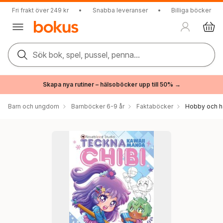
Fri frakt över 249 kr
•
Snabba leveranser
•
Billiga böcker
Sök bok, spel, pussel, penna...
Skapa nya rutiner – hälsoböcker upp till 50% →
Barn och ungdom
Barnböcker 6-9 år
Faktaböcker
Hobby och h