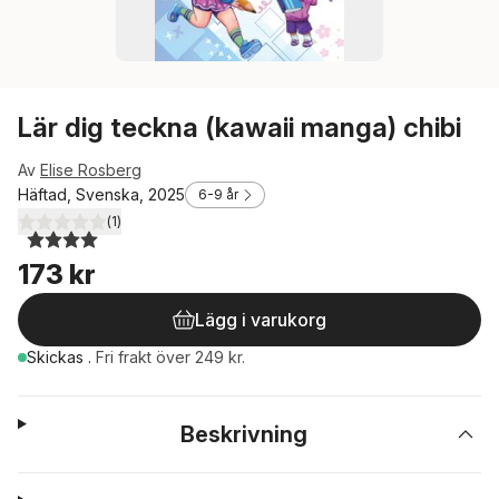
Lär dig teckna (kawaii manga) chibi
Av
Elise Rosberg
Häftad, Svenska, 2025
6-9 år
(
1
)
4,0
utav 5 stjärnor. Totalt antal röster:
173 kr
Lägg i varukorg
Skickas
.
Fri frakt över 249 kr.
Beskrivning