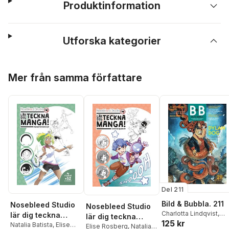
Produktinformation
Utforska kategorier
Hoppa över listan
Mer från samma författare
Del 211
Bild & Bubbla. 211
Nosebleed Studio
Nosebleed Studio
Charlotta Lindqvist
,
lär dig teckna
lär dig teckna
125 kr
Christel Kaa Hedberg
,
manga! :
Natalia Batista
,
Elise
manga:
Elise Rosberg
,
Natalia