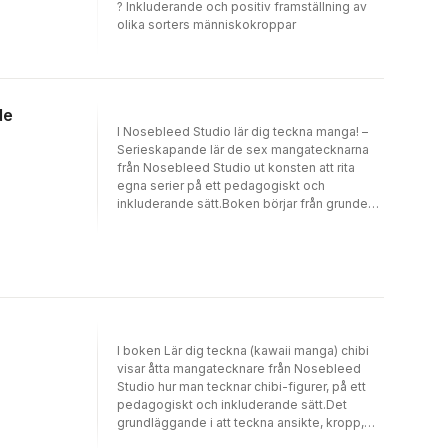
? Inkluderande och positiv framställning av
olika sorters människokroppar
de
I Nosebleed Studio lär dig teckna manga! –
Serieskapande lär de sex mangatecknarna
från Nosebleed Studio ut konsten att rita
egna serier på ett pedagogiskt och
inkluderande sätt.Boken börjar från grunden
med idégenerering, manusskrivande, hur
man gör sidlayout, analoga och digitala
tekniker inom teckning, tuschning, rastrering
och slutligen hur man publicerar och sprider
sin serie på olika sätt. Boken består av sex
kapitel med övningar inom och efter varje
kapitel. Denna bok fokuserar på:- Att lära ut
serieskapande genom teori som passar för
I boken Lär dig teckna (kawaii manga) chibi
olika målgrupper och åldrar.- Övningar efter
visar åtta mangatecknare från Nosebleed
varje kapitel som går ut på att ha en klar serie
Studio hur man tecknar chibi-figurer, på ett
i slutet av boken.- Peppande vägledning
pedagogiskt och inkluderande sätt.Det
som inspirerar till berättande och skapande.
grundläggande i att teckna ansikte, kropp,
Nosebleed Studio grundades 2006 och är en
hår, kläder och känslor finns på separata