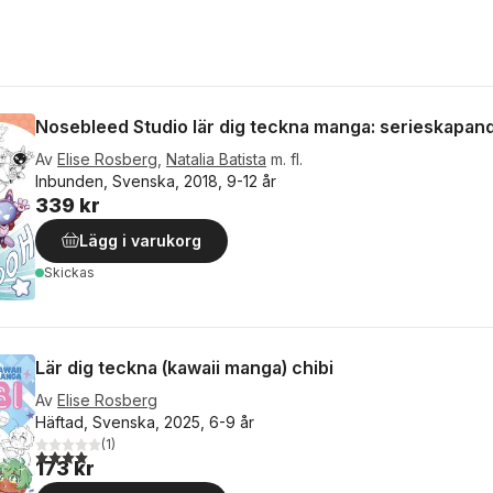
Nosebleed Studio lär dig teckna manga: serieskapan
Av
Elise Rosberg
,
Natalia Batista
m. fl.
Inbunden, Svenska, 2018, 9-12 år
339 kr
Lägg i varukorg
Skickas
Lär dig teckna (kawaii manga) chibi
Av
Elise Rosberg
Häftad, Svenska, 2025, 6-9 år
(
1
)
4,0
utav 5 stjärnor. Totalt antal röster:
173 kr