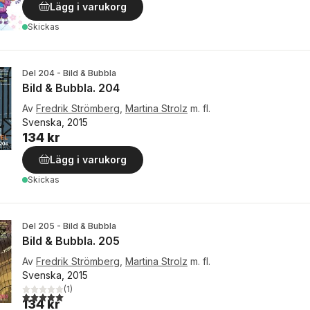
Lägg i varukorg
Skickas
Del 204 - Bild & Bubbla
Bild & Bubbla. 204
Av
Fredrik Strömberg
,
Martina Strolz
m. fl.
Svenska, 2015
134 kr
Lägg i varukorg
Skickas
Del 205 - Bild & Bubbla
Bild & Bubbla. 205
Av
Fredrik Strömberg
,
Martina Strolz
m. fl.
Svenska, 2015
(
1
)
5,0
utav 5 stjärnor. Totalt antal röster:
134 kr