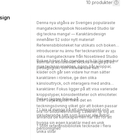
10
produkter
sign
Denna nya utgåva av Sveriges populäraste
mangateckningsbok Nosebleed Studio lär
dig teckna manga! — Karaktärsdesign
innehåller 52 sidor nytt material!
Referensbiblioteket har utökats och boken
introducerar nu ännu fler tecknarstilar av sju
olika mangatecknare från Nosebleed Studio
Boken börjar från grunden och lär läsaren hur
som lär ut konsten att teckna manga på ett
man tecknar ansikten, ögon, hår, kroppar,
pedagogiskt och inkluderade sätt.
kläder och går sen vidare hur man sätter
karaktären i rörelse, ge den olika
känslouttryck, och interagera med andra
karaktärer. Fokus ligger på att visa varierade
kroppstyper, könsidentiteter och etniciteter.
Boken lägger fokus på:
Efter varje kapitel finns det en
teckningsövning vilket gör att boken passar
? Lära ut manga på ett pedagogiskt och
bra för bildundervisning. Läsaren lär sig att
inkluderande sätt som passar alla åldrar
använda de kunskaper hen har fått för att
bygga sin egen karaktär med en unik
? Stort referensbibliotek tecknade i flera
personlighet!
unika stilar