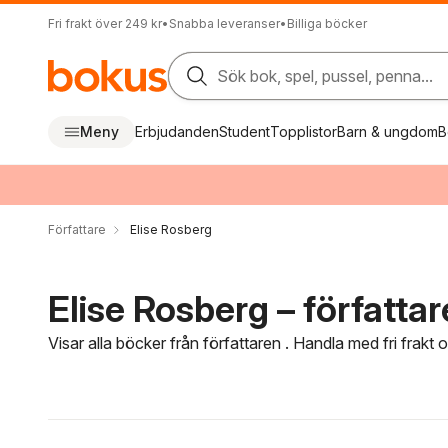
Fri frakt över 249 kr
•
Snabba leveranser
•
Billiga böcker
Sök bok, spel, pussel, penna...
Meny
Erbjudanden
Student
Topplistor
Barn & ungdom
B
Författare
Elise Rosberg
Elise Rosberg – författar
Visar alla böcker från författaren . Handla med fri frakt
Hoppa över filtreringsmeny