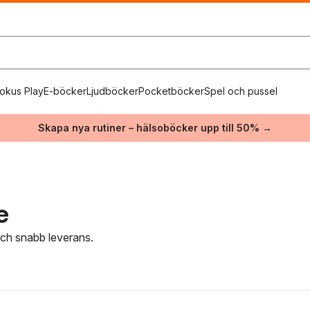
okus Play
E-böcker
Ljudböcker
Pocketböcker
Spel och pussel
Skapa nya rutiner – hälsoböcker upp till 50% →
e
 och snabb leverans.