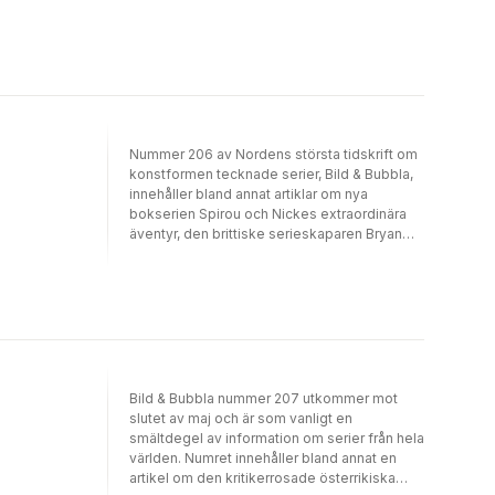
korrespondenter rapporterar om vad som
svenska. I denna bok hittar du chibi-figurer
händer i olika delar av världen. Numret
illustrerade av medlemmarna Elise Rosberg,
innehåller traditionsenligt också ett stort antal
Felix Östergård, Viktor Engholm, Jay Callisto,
recensioner, ett porträtt av redaktören och
Niki Hjort, Linn Olsson, Sandra Andersson och
serieskaparen Johan Andreasson, med mera.
Ray Johansson.
Nummer 206 av Nordens största tidskrift om
konstformen tecknade serier, Bild & Bubbla,
innehåller bland annat artiklar om nya
bokserien Spirou och Nickes extraordinära
äventyr, den brittiske serieskaparen Bryan
Talbot (Sagan om den stygga råttan),
italienaren Guido Crepax serie baserad på
Ingmar Bergmans film Persona samt David
Bowie i serier. Numret innehåller dessutom
en intervju med bokdebuterande Fanny
Agazzi (Tack och förlåt), en förhandstitt på
Malin Billers seriebok Kvartetten som
sprängdes, en genomgång av serieåret 2015,
Bild & Bubbla nummer 207 utkommer mot
med mera. I detta nummer fortsätter vi
slutet av maj och är som vanligt en
dessutom med vår nya Aktuellt-avdelning,
smältdegel av information om serier från hela
där sex korrespondenter rapporterar om vad
världen. Numret innehåller bland annat en
som händer i olika delar av världen. Numret
artikel om den kritikerrosade österrikiska
innehåller traditionsenligt också ett stort antal