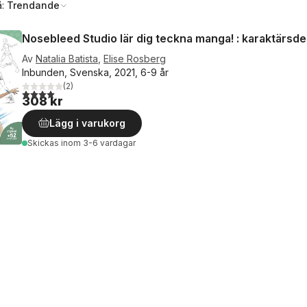
å:
Trendande
Nosebleed Studio lär dig teckna manga! : karaktärsde
Av
Natalia Batista
,
Elise Rosberg
Inbunden, Svenska, 2021, 6-9 år
(
2
)
4,0
utav 5 stjärnor. Totalt antal röster:
308 kr
Lägg i varukorg
Skickas
inom 3-6 vardagar