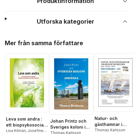
Produktinformation
Utforska kategorier
Hoppa över listan
Mer från samma författare
Natur- och
Leva som andra :
Johan Printz och
gästhamnar i
ett biopsykosocialt
Sveriges koloni i
Blekinge skärgård 
Thomas Karlsson
perspektiv på
Lisa Kilman
,
Josefine
Amerika
Thomas Karlsson