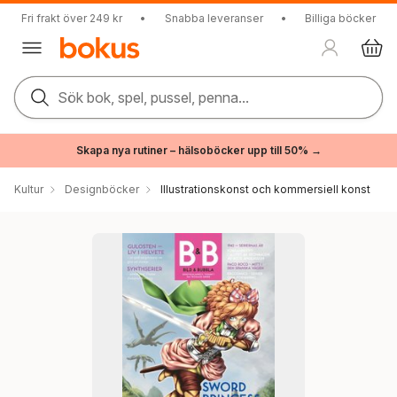
Fri frakt över 249 kr
•
Snabba leveranser
•
Billiga böcker
Sök bok, spel, pussel, penna...
Skapa nya rutiner – hälsoböcker upp till 50% →
Kultur
Designböcker
Illustrationskonst och kommersiell konst