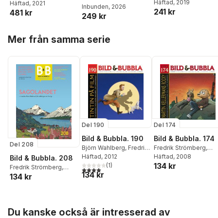
Häftad
, 2019
Andin
Häftad
,
Håkan Hua
, 2021
,
natur - historia -
funktionsnedsättni
Inbunden
, 2026
241 kr
481 kr
Jerker Rönnberg
,
kultur :
ng och
249 kr
Gerhard Andersson
,
Sölvesborg-Gö
funktionshinder
Patrik Arvidsson
,
Hoppa över listan
Mer från samma serie
Staffan Bengtsson
,
Dörte Bernhard
,
Örjan
Dahlström
,
Henrik
Danielsson
,
Mats
Granlund
,
Stefan
Gustafson
,
Per A
Gustafsson
,
Mikael
Heimann
,
Emil Holmer
,
Claes Hultling
,
Frida
Inghamn
,
Elisabeth
Del 190
Del 174
Ingo
,
Thomas Karlsson
,
Anna Levén
,
Björn
Bild & Bubbla. 190
Bild & Bubbla. 174
Lyxell
,
Tove Mattsson
,
Del 208
Björn Wahlberg
,
Fredrik
Fredrik Strömberg
,
Karin Nilsson
,
Lisa
Strömberg
Häftad
, 2012
,
Ola
Jimmy Wallin
Häftad
, 2008
Bild & Bubbla. 208
Palmqvist
,
Mary
134 kr
Hellsten
(
1
)
Fredrik Strömberg
,
4,0
utav 5 stjärnor. Totalt antal röster:
Rudner
,
Ali Sarkohi
,
134 kr
134 kr
Allan Haverholm
,
Nisse
Daniel Schöld
,
Krister
Lindberg
,
Göran Ribe
,
Schönström
,
Annette
Claes Reimerthi
,
Grant
Sundqvist
,
Bengt
Morrison
,
Ola Hellsten
Hoppa över listan
Westerberg
Du kanske också är intresserad av