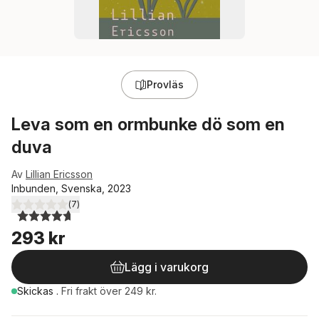
Provläs
Leva som en ormbunke dö som en
duva
Av
Lillian Ericsson
Inbunden, Svenska, 2023
(
7
)
4,7
utav 5 stjärnor. Totalt antal röster:
293 kr
Lägg i varukorg
Skickas
.
Fri frakt över 249 kr.