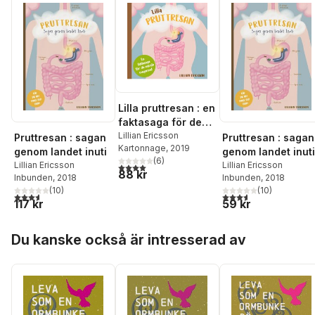
Lilla pruttresan : en
faktasaga för de
minsta magarna!
Lillian Ericsson
Pruttresan : sagan
Pruttresan : sagan
Kartonnage
, 2019
genom landet inuti
genom landet inuti
(
6
)
Lillian Ericsson
Lillian Ericsson
4,0
utav 5 stjärnor. Totalt antal röster:
88 kr
Inbunden
, 2018
Inbunden
, 2018
(
10
)
(
10
)
3,6
utav 5 stjärnor. Totalt antal röster:
3,6
utav 5 stjärnor. Tota
117 kr
59 kr
Hoppa över listan
Du kanske också är intresserad av