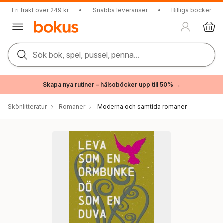
Fri frakt över 249 kr
•
Snabba leveranser
•
Billiga böcker
Sök bok, spel, pussel, penna...
Skapa nya rutiner – hälsoböcker upp till 50% →
Skönlitteratur
Romaner
Moderna och samtida romaner