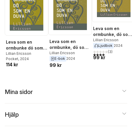
Leva som en
ormbunke, dö som
en duva
Lillian Ericsson
Leva som en
Leva som en
Ljudbok
2024
ormbunke, dö som
ormbunke dö som
(
3
)
en duva
Lillian Ericsson
en duva
Lillian Ericsson
4,0
utav 5 stjärnor. Tota
99 kr
E-bok
2024
Pocket
, 2024
114 kr
99 kr
Mina sidor
Hjälp