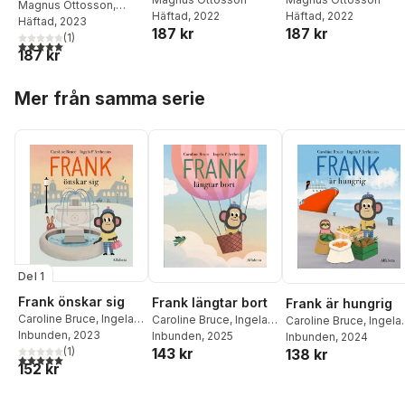
Magnus Ottosson
,
Häftad
, 2022
Häftad
, 2022
Henrik Nilsson
Häftad
, 2023
187 kr
187 kr
Thelander
(
1
)
,
Jeanette
5,0
utav 5 stjärnor. Totalt antal röster:
187 kr
Niemi
,
Angela Rizzo
,
Anna-Maria Ekblad
,
A.D
Hoppa över listan
Ripman
,
Renée Ripman
,
Mer från samma serie
Christoffer Sorner
Del 1
Frank önskar sig
Frank längtar bort
Frank är hungrig
Caroline Bruce
,
Ingela P
Caroline Bruce
,
Ingela P
Caroline Bruce
,
Ingela
Arrhenius
Inbunden
, 2023
Arrhenius
Inbunden
, 2025
Arrhenius
Inbunden
, 2024
(
1
)
143 kr
138 kr
5,0
utav 5 stjärnor. Totalt antal röster:
152 kr