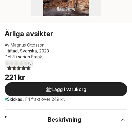
Ärliga avsikter
Av
Magnus Ottosson
Häftad, Svenska, 2023
Del 3 i serien
Frank
(
5
)
5,0
utav 5 stjärnor. Totalt antal röster:
221 kr
Lägg i varukorg
Skickas
.
Fri frakt över 249 kr.
Beskrivning