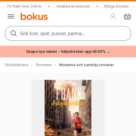
Fri frakt över 249 kr
•
Snabba leveranser
•
Billiga böcker
Sök bok, spel, pussel, penna...
Skapa nya rutiner – hälsoböcker upp till 50% →
Skönlitteratur
Romaner
Moderna och samtida romaner