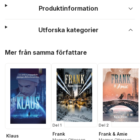
Produktinformation
Utforska kategorier
Hoppa över listan
Mer från samma författare
Del 1
Del 2
Frank
Frank & Amie
Klaus
Magnus Ottosson
Magnus Ottosson