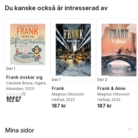
Hoppa över listan
Du kanske också är intresserad av
Del 1
Frank önskar sig
Del 1
Del 2
Caroline Bruce
,
Ingela P
Frank
Frank & Amie
Arrhenius
Inbunden
, 2023
(
1
)
Magnus Ottosson
Magnus Ottosson
5,0
utav 5 stjärnor. Totalt antal röster:
152 kr
Häftad
, 2022
Häftad
, 2022
187 kr
187 kr
Mina sidor