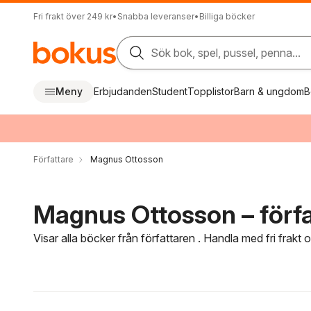
Fri frakt över 249 kr
•
Snabba leveranser
•
Billiga böcker
Sök bok, spel, pussel, penna...
Meny
Erbjudanden
Student
Topplistor
Barn & ungdom
B
Författare
Magnus Ottosson
Magnus Ottosson – förfa
Visar alla böcker från författaren . Handla med fri frakt
Hoppa över filtreringsmeny