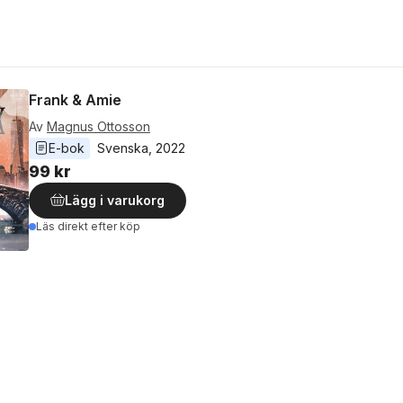
Frank & Amie
Av
Magnus Ottosson
E-bok
Svenska
, 
2022
99 kr
Lägg i varukorg
Läs direkt efter köp