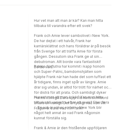
Hur vet man att man är kär? Kan man hitta
tillbaka till varandra efter ett svek?
Frank och Amie lever sambolivet i New York.
De har dejtat i ett halvår, Frank har
karriärsklättrat och hans föräldrar är på besök
från Sverige för att träffa Amie för första
gången. Dessutom ska Frank ge ut sin
debutroman. Allt borde vara fantastiskt!
Patrics förflutna har kommit i kapp honom
Borde vara.
och Super-Patric, barndomshjälten som
hjälpte Frank när han hade det som tuffast ett
år tidigare, finns inget spår av längre. Amie
drar sig undan, är alltid för trött för närhet och
för disträ för att prata. Och samtidigt dyker
Hur vet man att man är kär? Kan man hitta
Franks kollega Dana upp vid hans skrivbord
tillbaka till varandra efter ett svek? Eller flera
oftare än vanligt. Det är tydligt vad hon vill.
… En sak är säker, vintern i New York blir
Frågan är bara: vad vill Frank?
något helt annat än vad Frank någonsin
kunnat förställa sig.
Frank & Amie är den fristående uppföljaren