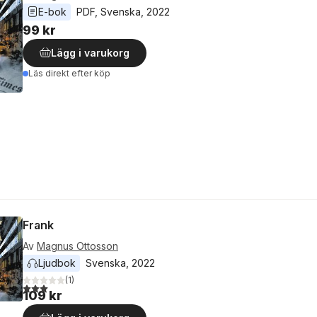
E-bok
PDF
, 
Svenska
, 
2022
99 kr
Lägg i varukorg
Läs direkt efter köp
Frank
Av
Magnus Ottosson
Ljudbok
Svenska
, 
2022
(
1
)
3,0
utav 5 stjärnor. Totalt antal röster:
109 kr