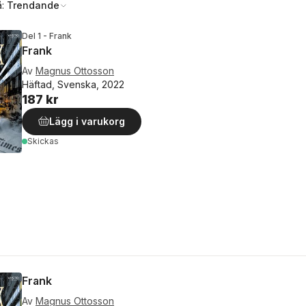
å:
Trendande
Del 1 - Frank
Frank
Av
Magnus Ottosson
Häftad, Svenska, 2022
187 kr
Lägg i varukorg
Skickas
Frank
Av
Magnus Ottosson