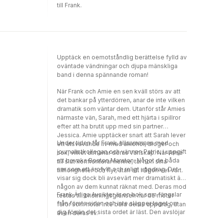
till Frank.
Upptäck en oemotståndlig berättelse fylld av
oväntade vändningar och djupa mänskliga
band i denna spännande roman!
När Frank och Amie en sen kväll störs av att
det bankar på ytterdörren, anar de inte vilken
dramatik som väntar dem. Utanför står Amies
närmaste vän, Sarah, med ett hjärta i spillror
efter att ha brutit upp med sin partner
Jessica. Amie upptäcker snart att Sarah lever
Under tiden får Frank, tillsammans med
ett utsvävande liv med alkohol, droger och
journalistkollegan och vännen Patric, i uppgift
sex, vilket utmanar deras vänskap. När Amie
att bevaka Boston Maraton. Något de båda
till slut konfronterar henne, tar hon sina
ser som ett ärofyllt och roligt uppdrag. Det
tillhörigheter och flyr, utan att någon vet vart.
visar sig dock bli avsevärt mer dramatiskt än
någon av dem kunnat räknat med. Deras mod
Frank Ärliga Avsikter är en bok som fängslar
testas till bristningsgränsen när de möter
från första sidan och inte släpper taget om
faror som hotar inte bara deras uppdrag, utan
dig förrän det sista ordet är läst. Den avslöjar
även deras liv.