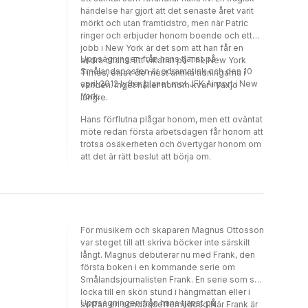
händelse har gjort att det senaste året varit
mörkt och utan framtidstro, men när Patric
ringer och erbjuder honom boende och ett
jobb i New York är det som att han får en
Uppsägningen från hans tjänst på
andra chans. Ett vikariat på The New York
Smålandsposten är odramatisk och den 10
Times, en av de mest anrika tidningarna i
april 2012 lyfter planet mot JFK Airport i New
världen. Inget håller honom kvar i Växjö
York.
längre.
Hans förflutna plågar honom, men ett oväntat
möte redan första arbetsdagen får honom att
trotsa osäkerheten och övertygar honom om
att det är rätt beslut att börja om.
För musikern och skaparen Magnus Ottosson
var steget till att skriva böcker inte särskilt
långt. Magnus debuterar nu med Frank, den
första boken i en kommande serie om
Smålandsjournalisten Frank. En serie som ska
locka till en skön stund i hängmattan eller i
Uppsägningen från hans tjänst på
soffan en söndagseftermiddag.När Frank är