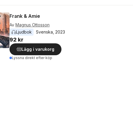
Frank & Amie
Av
Magnus Ottosson
Ljudbok
Svenska
, 
2023
92 kr
Lägg i varukorg
Lyssna direkt efter köp