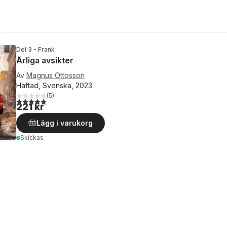
Del 3 - Frank
Ärliga avsikter
Av
Magnus Ottosson
Häftad, Svenska, 2023
(
5
)
5,0
utav 5 stjärnor. Totalt antal röster:
221 kr
Lägg i varukorg
Skickas