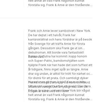
helt annat än vad Frank någonsin kunnat
förställa sig. Frank & Amie är den fristående
uppföljaren till Frank.
Frank och Amie lever sambolivet i New York.
De har dejtat i ett halvår, Frank har
karriärsklättrat och hans föräldrar är på besök
från Sverige för att träffa Amie för första
gången. Dessutom ska Frank ge ut sin
debutroman. Allt borde vara fantastiskt!
Patrics förflutna har kommit i kapp honom
Borde vara.
och Super-Patric, barndomshjälten som
hjälpte Frank när han hade det som tuffast ett
år tidigare, finns inget spår av längre. Amie
drar sig undan, är alltid för trött för närhet och
för disträ för att prata. Och samtidigt dyker
Hur vet man att man är kär? Kan man hitta
Franks kollega Dana upp vid hans skrivbord
tillbaka till varandra efter ett svek? Eller flera.
oftare än vanligt. Det är tydligt vad hon vill.
En sak är säker, vintern i New York blir något
Frågan är bara: vad vill Frank?
helt annat än vad Frank någonsin kunnat
förställa sig. Frank & Amie är den fristående
uppföljaren till Frank.