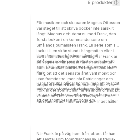
9
produkter
För musikern och skaparen Magnus Ottosson
var steget till att skriva böcker inte särskilt
långt. Magnus debuterar nu med Frank, den
första boken i en kommande serie om
Smålandsjournalisten Frank. En serie som ska
locka till en skön stund i hängmattan eller i
Uppsägningen från hans tjänst på
soffan en söndagseftermiddag.När Frank är
Smålandsposten är odramatisk och den 10
på väg hem från jobbet får han ett samtal
april 2012 lyfter planet mot JFK Airport i New
som förändrar hans liv. En tragisk händelse
York.
har gjort att det senaste året varit mörkt och
utan framtidstro, men när Patric ringer och
Hans förflutna plågar honom, men ett oväntat
erbjuder honom boende och ett jobb i New
möte redan första arbetsdagen får honom att
York är det som att han får en andra chans. Ett
trotsa osäkerheten och övertygar honom om
vikariat på The New York Times, en av de
att det är rätt beslut att börja om.
mest anrika tidningarna i världen. Inget håller
honom kvar i Växjö längre.
När Frank är på väg hem från jobbet får han
ett samtal som förändrar hans liv. En tragisk