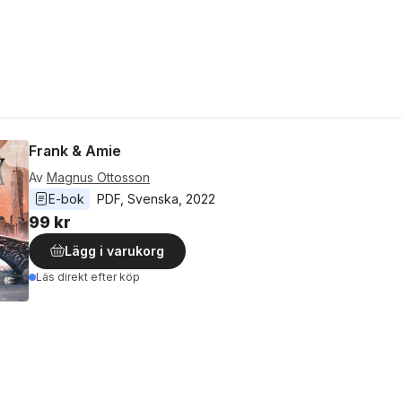
Frank & Amie
Av
Magnus Ottosson
E-bok
PDF
, 
Svenska
, 
2022
99 kr
Lägg i varukorg
Läs direkt efter köp