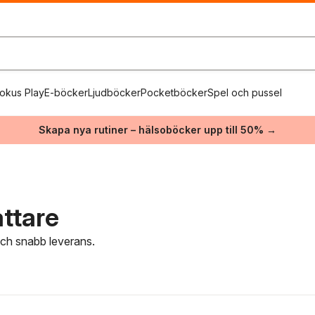
okus Play
E-böcker
Ljudböcker
Pocketböcker
Spel och pussel
Skapa nya rutiner – hälsoböcker upp till 50% →
ttare
 och snabb leverans.