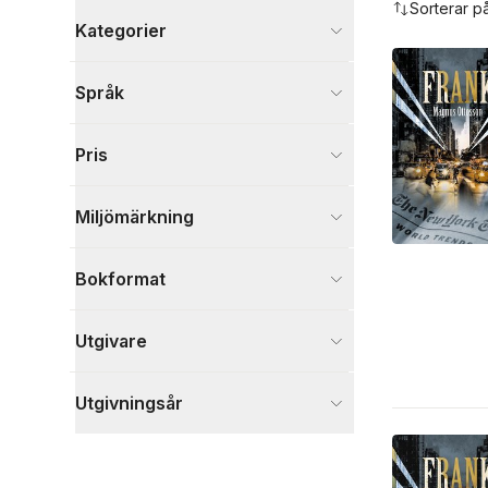
Sorterar p
Kategorier
Böcker
Språk
Skönlitteratur
4
Visa fler
Pris
Visa fler
Miljömärkning
Bokformat
Utgivare
Utgivningsår