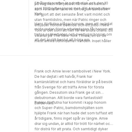
Smålandsposten är odramatisk och den 10
på väg hem från jobbet får han ett samtal
april 2012 lyfter planet mot JFK Airport i New
som förändrar hans liv. En tragisk händelse
York.
har gjort att det senaste året varit mörkt och
utan framtidstro, men när Patric ringer och
Hans förflutna plågar honom, men ett oväntat
erbjuder honom boende och ett jobb i New
möte redan första arbetsdagen får honom att
York är det som att han får en andra chans. Ett
trotsa osäkerheten och övertygar honom om
vikariat på The New York Times, en av de
att det är rätt beslut att börja om.
mest anrika tidningarna i världen. Inget håller
honom kvar i Växjö längre.
Frank och Amie lever sambolivet i New York.
De har dejtat i ett halvår, Frank har
karriärsklättrat och hans föräldrar är på besök
från Sverige för att träffa Amie för första
gången. Dessutom ska Frank ge ut sin
debutroman. Allt borde vara fantastiskt!
Patrics förflutna har kommit i kapp honom
Borde vara.
och Super-Patric, barndomshjälten som
hjälpte Frank när han hade det som tuffast ett
år tidigare, finns inget spår av längre. Amie
drar sig undan, är alltid för trött för närhet och
för disträ för att prata. Och samtidigt dyker