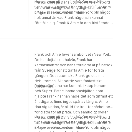
Hur vet man att man är kär? Kan man hitta
Franks kollega Dana upp vid hans skrivbord
tillbaka till varandra efter ett svek? Eller flera.
oftare än vanligt. Det är tydligt vad hon vill.
En sak är säker, vintern i New York blir något
Frågan är bara: vad vill Frank?
helt annat än vad Frank någonsin kunnat
förställa sig. Frank & Amie är den fristående
uppföljaren till Frank.
Frank och Amie lever sambolivet i New York.
De har dejtat i ett halvår, Frank har
karriärsklättrat och hans föräldrar är på besök
från Sverige för att träffa Amie för första
gången. Dessutom ska Frank ge ut sin
debutroman. Allt borde vara fantastiskt!
Patrics förflutna har kommit i kapp honom
Borde vara.
och Super-Patric, barndomshjälten som
hjälpte Frank när han hade det som tuffast ett
år tidigare, finns inget spår av längre. Amie
drar sig undan, är alltid för trött för närhet och
för disträ för att prata. Och samtidigt dyker
Hur vet man att man är kär? Kan man hitta
Franks kollega Dana upp vid hans skrivbord
tillbaka till varandra efter ett svek? Eller flera.
oftare än vanligt. Det är tydligt vad hon vill.
En sak är säker, vintern i New York blir något
Frågan är bara: vad vill Frank?