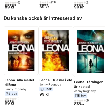
(
21
)
(
6
)
(
3
)
3,6
utav 5 stjärnor. Totalt antal röster:
4,8
utav 5 stjärnor. Totalt antal röster:
4,0
utav 5 stjärnor. Tota
69 kr
89 kr
99 kr
Hoppa över listan
Du kanske också är intresserad av
Leona. Alla medel
Leona. Ur aska i eld
Leona. Tärningen
tillåtna
Jenny Rogneby
är kastad
E-bok
Jenny Rogneby
Jenny Rogneby
E-bok
99 kr
E-bok
(
1
)
4,0
utav 5 stjärnor. Totalt antal röster:
(
1
)
3,0
utav 5 stjärnor. Tota
99 kr