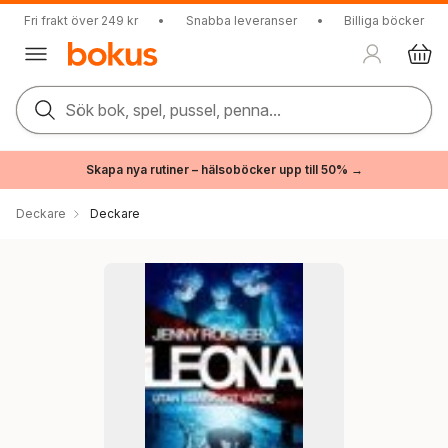
Fri frakt över 249 kr
•
Snabba leveranser
•
Billiga böcker
Sök bok, spel, pussel, penna...
Skapa nya rutiner – hälsoböcker upp till 50% →
Deckare
Deckare