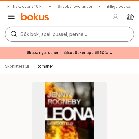
Fri frakt över 249 kr
•
Snabba leveranser
•
Billiga böcker
Sök bok, spel, pussel, penna...
Skapa nya rutiner – hälsoböcker upp till 50% →
Skönlitteratur
Romaner