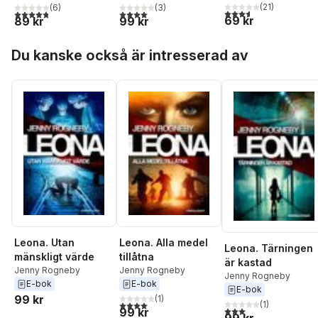
(
21
)
(
6
)
(
3
)
3,6
utav 5 stjärnor. Tota
4,8
utav 5 stjärnor. Totalt antal röster:
4,0
utav 5 stjärnor. Totalt antal röster:
69 kr
89 kr
99 kr
Hoppa över listan
Du kanske också är intresserad av
Leona. Utan
Leona. Alla medel
Leona. Tärningen
mänskligt värde
tillåtna
är kastad
Jenny Rogneby
Jenny Rogneby
Jenny Rogneby
E-bok
E-bok
E-bok
99 kr
(
1
)
4,0
utav 5 stjärnor. Totalt antal röster:
(
1
)
3,0
utav 5 stjärnor. Tota
99 kr