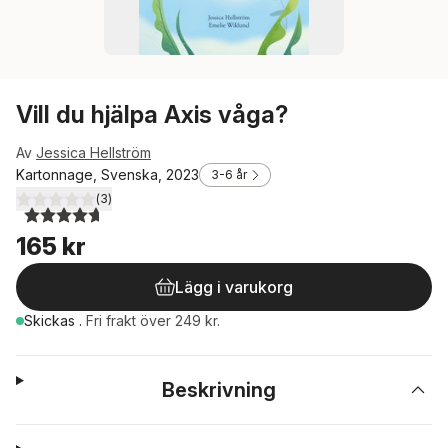
Vill du hjälpa Axis våga?
Av
Jessica Hellström
Kartonnage, Svenska, 2023
3-6 år
(
3
)
4,7
utav 5 stjärnor. Totalt antal röster:
165 kr
Lägg i varukorg
Skickas
.
Fri frakt över 249 kr.
Beskrivning