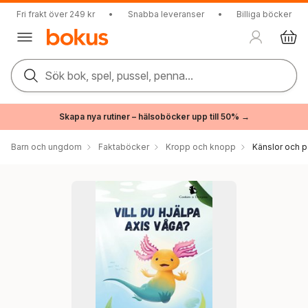
Fri frakt över 249 kr
•
Snabba leveranser
•
Billiga böcker
Sök bok, spel, pussel, penna...
Skapa nya rutiner – hälsoböcker upp till 50% →
Barn och ungdom
Faktaböcker
Kropp och knopp
Känslor och p