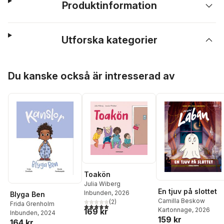
Produktinformation
Utforska kategorier
Hoppa över listan
Du kanske också är intresserad av
Toakön
Julia Wiberg
En tjuv på slottet
Inbunden
, 2026
Blyga Ben
Camilla Beskow
(
2
)
Frida Grenholm
5,0
utav 5 stjärnor. Totalt antal röster:
Kartonnage
, 2026
169 kr
Inbunden
, 2024
159 kr
164 kr