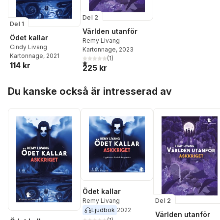
Del 2
Del 1
Världen utanför
Ödet kallar
Remy Livang
Cindy Livang
Kartonnage
, 2023
Kartonnage
, 2021
(
1
)
1,0
utav 5 stjärnor. Totalt antal röster:
114 kr
225 kr
Hoppa över listan
Du kanske också är intresserad av
Ödet kallar
Del 2
Remy Livang
Ljudbok
2022
Världen utanför