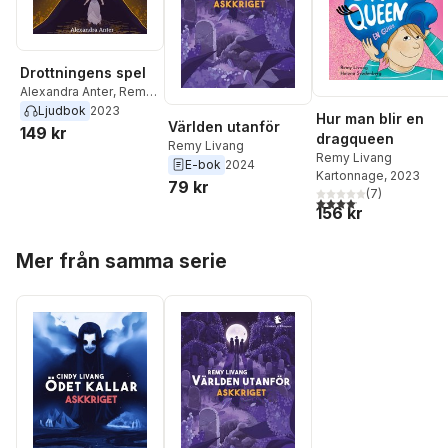
Drottningens spel
Alexandra Anter
,
Remy
Livang
Ljudbok
2023
Hur man blir en
Världen utanför
149 kr
dragqueen
Remy Livang
Remy Livang
E-bok
2024
Kartonnage
, 2023
79 kr
(
7
)
4,1
utav 5 stjärnor. Total
156 kr
Hoppa över listan
Mer från samma serie