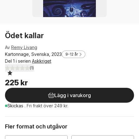
Ödet kallar
Av
Remy Livang
Kartonnage, Svenska, 2023
9-12 år
Del 1 i serien
Askkriget
(
1
)
1,0
utav 5 stjärnor. Totalt antal röster:
225 kr
Lägg i varukorg
Skickas
.
Fri frakt över 249 kr.
Fler format och utgåvor