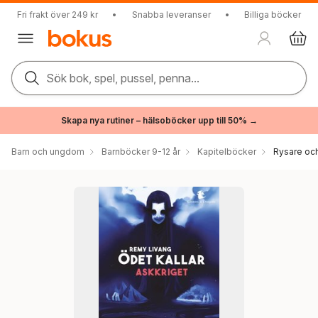
Fri frakt över 249 kr
•
Snabba leveranser
•
Billiga böcker
Sök bok, spel, pussel, penna...
Skapa nya rutiner – hälsoböcker upp till 50% →
Barn och ungdom
Barnböcker 9-12 år
Kapitelböcker
Rysare och