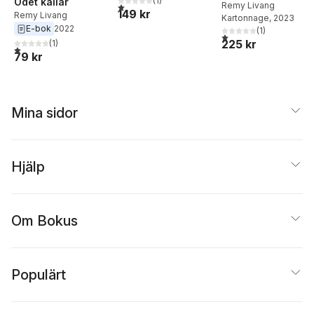
(
1
)
Ödet kallar
Remy Livang
1,0
utav 5 stjärnor. Totalt antal röster:
149 kr
Remy Livang
Kartonnage
, 2023
E-bok
2022
(
1
)
1,0
utav 5 stjärnor. Total
225 kr
(
1
)
1,0
utav 5 stjärnor. Totalt antal röster:
79 kr
Mina sidor
Hjälp
Om Bokus
Populärt