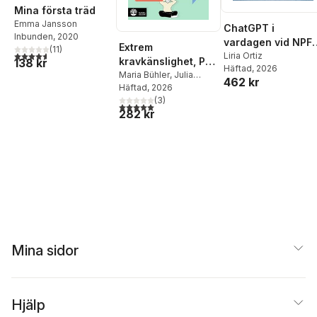
Mina första träd
Emma Jansson
ChatGPT i
Inbunden
, 2020
vardagen vid NPF 
Extrem
(
11
)
4,6
utav 5 stjärnor. Totalt antal röster:
digitalt stöd för att
Liria Ortiz
kravkänslighet, PDA
138 kr
Häftad
, 2026
underlätta tillvaro
: att förstå och
Maria Bühler
,
Julia
462 kr
för barn, unga och
Esters
Häftad
, 2026
hjälpa
vuxna samt
(
3
)
5,0
utav 5 stjärnor. Totalt antal röster:
282 kr
föräldrar och
yrkesverksamma
Mina sidor
Hjälp