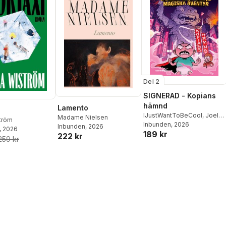
Del 2
SIGNERAD - Kopians
hämnd
Lamento
IJustWantToBeCool
,
Joel
Madame Nielsen
ström
Adolphson
Inbunden
, 2026
,
Emil Ejdemo
Inbunden
, 2026
, 2026
189 kr
Beer
,
Victor Beer
222 kr
259 kr