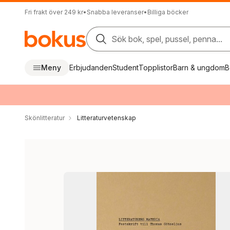
Fri frakt över 249 kr
•
Snabba leveranser
•
Billiga böcker
Sök bok, spel, pussel, penna...
Meny
Erbjudanden
Student
Topplistor
Barn & ungdom
B
Skönlitteratur
Litteraturvetenskap