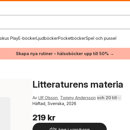
okus Play
E-böcker
Ljudböcker
Pocketböcker
Spel och pussel
Skapa nya rutiner – hälsoböcker upp till 50% →
Litteraturens materia
Av
Ulf Olsson
,
Tommy Andersson
och 20 till
Häftad, Svenska, 2026
219 kr
Lägg i varukorg