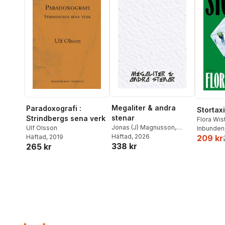
Megaliter & andra
Paradoxografi :
Stortaxi
stenar
Strindbergs sena verk
Flora Wi
Jonas (J) Magnusson
,
Ulf Olsson
Inbunden
Cecilia Grönberg
Häftad
, 2026
209 kr
Häftad
, 2019
338 kr
265 kr