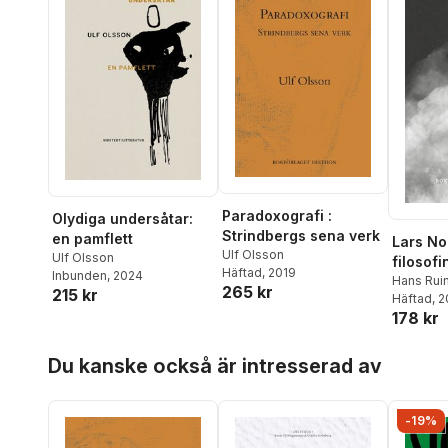
Paradoxografi :
Olydiga undersåtar:
Strindbergs sena verk
en pamflett
Lars No
Ulf Olsson
Ulf Olsson
filosofi
Häftad
, 2019
Inbunden
, 2024
Hans Rui
265 kr
215 kr
Franzén
Häftad
, 
178 kr
Hoppa över listan
Du kanske också är intresserad av
-19%