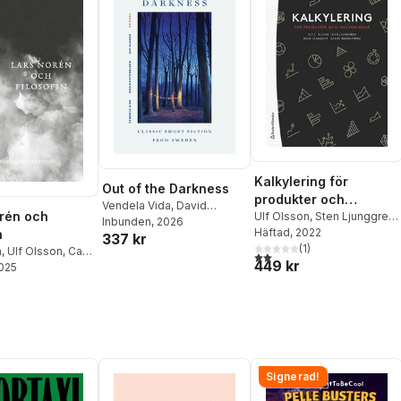
Kalkylering för
Out of the Darkness
produkter och
Vendela Vida
,
David
rén och
investeringar
Ulf Olsson
,
Sten Ljunggren
,
Katznelson
Inbunden
, 2026
,
Ulf Olsson
,
Rune Lönnqvist
Häftad
, 2022
,
Daniel
n
337 kr
Vendela Vida
,
David
Brännström
(
1
)
,
Mats Karén
n
,
Ulf Olsson
,
Carin
Katznelson
,
Ulf Olsson
2,0
utav 5 stjärnor. Totalt ant
449 kr
2025
Signerad!