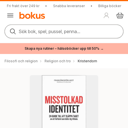
Fri frakt över 249 kr
•
Snabba leveranser
•
Billiga böcker
Sök bok, spel, pussel, penna...
Skapa nya rutiner – hälsoböcker upp till 50% →
Filosofi och religion
Religion och tro
Kristendom