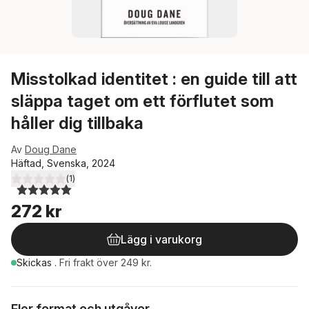
Misstolkad identitet : en guide till att
släppa taget om ett förflutet som
håller dig tillbaka
Av
Doug Dane
Häftad, Svenska, 2024
(
1
)
5,0
utav 5 stjärnor. Totalt antal röster:
272 kr
Lägg i varukorg
Skickas
.
Fri frakt över 249 kr.
Fler format och utgåvor