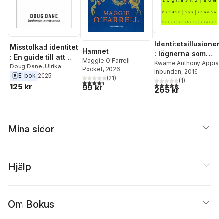
Identitetsillusione
Misstolkad identitet
Hamnet
: lögnerna som
: En guide till att
Maggie O'Farrell
binder oss samma
Kwame Anthony Appia
släppa taget om ett
Doug Dane
,
Ulrika
Pocket
, 2026
Inbunden
, 2019
Junker Miranda
E-bok
2025
förflutet som håller
(
21
)
(
1
)
4,5
utav 5 stjärnor. Totalt antal röster:
5,0
utav 5 stjärnor. Tota
125 kr
dig tillbaka
99 kr
265 kr
Mina sidor
Hjälp
Om Bokus