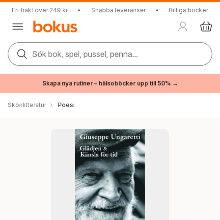
Fri frakt över 249 kr
•
Snabba leveranser
•
Billiga böcker
Sök bok, spel, pussel, penna...
Skapa nya rutiner – hälsoböcker upp till 50% →
Skönlitteratur
Poesi