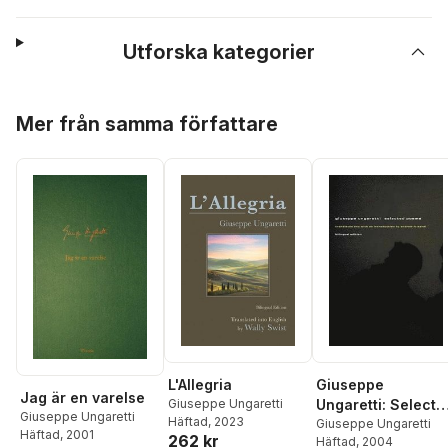
Utforska kategorier
Hoppa över listan
Mer från samma författare
L'Allegria
Giuseppe
Jag är en varelse
Giuseppe Ungaretti
Ungaretti: Selecte
Giuseppe Ungaretti
Häftad
, 2023
Poems
Giuseppe Ungaretti
Häftad
, 2001
262 kr
Häftad
, 2004