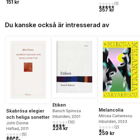
151 kr
(
1
)
5,0
utav 5 stjärnor. Tota
357 kr
Hoppa över listan
Du kanske också är intresserad av
Etiken
Melancolia
Skabrösa elegier
Baruch Spinoza
Mircea Cartarescu
Inbunden
, 2001
och heliga sonetter
Inbunden
, 2023
(
10
)
John Donne
4,2
utav 5 stjärnor. Totalt antal röster:
(
2
)
224 kr
Häftad
, 2011
1,5
utav 5 stjärnor. Total
259 kr
(
5
)
4,2
utav 5 stjärnor. Totalt antal röster: