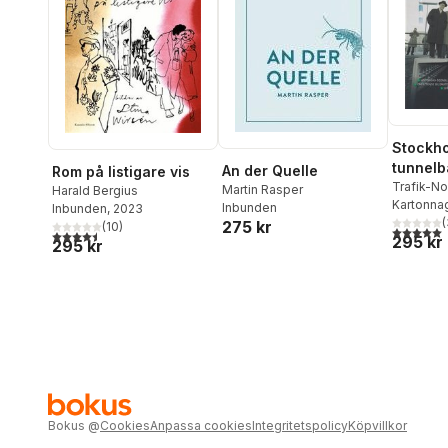
Stockh
tunnelb
An der Quelle
Rom på listigare vis
75 åren
Trafik-No
Martin Rasper
Harald Bergius
Kartonna
Inbunden
Inbunden
, 2023
(
275 kr
(
10
)
5,0
utav 5 
4,5
utav 5 stjärnor. Totalt antal röster:
295 kr
295 kr
Bokus
@
Cookies
Anpassa cookies
Integritetspolicy
Köpvillkor