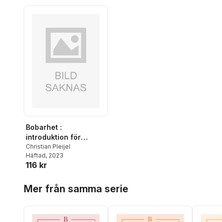
Bobarhet :
introduktion för
medborgarforskare
Christian Pleijel
Häftad
, 2023
116 kr
Hoppa över listan
Mer från samma serie