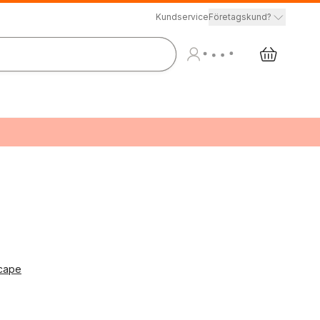
Kundservice
Företagskund?
scape