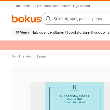
Fri frakt över 249 kr
•
Snabba leveranser
•
Billiga böcker
Sök bok, spel, pussel, penna...
Meny
Erbjudanden
Student
Topplistor
Barn & ungdom
B
Skönlitteratur
Essäer