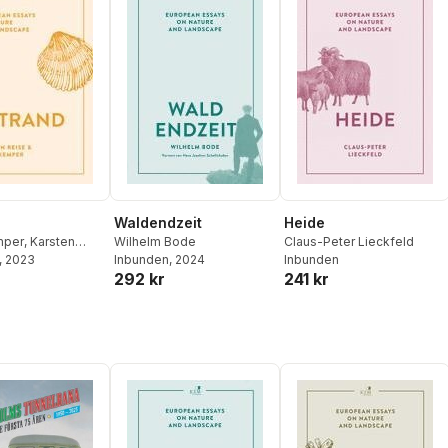
Waldendzeit
Heide
mper
,
Karsten
Wilhelm Bode
Claus-Peter Lieckfeld
, 2023
Inbunden
, 2024
Inbunden
292 kr
241 kr