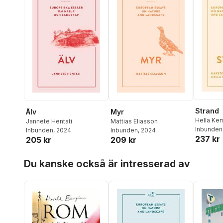
Strand
Älv
Myr
Hella Ke
Jannete Hentati
Mattias Eliasson
Reise
Inbunden
Inbunden
, 2024
Inbunden
, 2024
237 kr
205 kr
209 kr
Hoppa över listan
Du kanske också är intresserad av