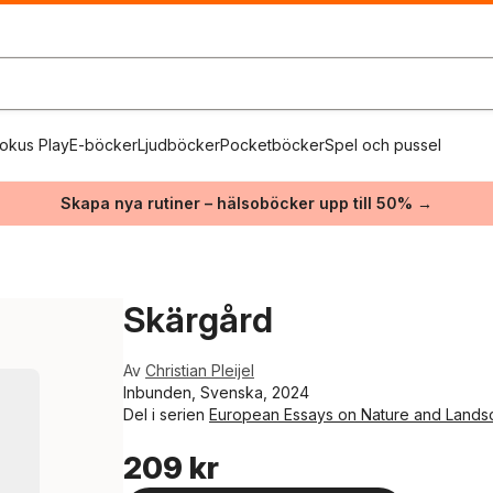
okus Play
E-böcker
Ljudböcker
Pocketböcker
Spel och pussel
Skapa nya rutiner – hälsoböcker upp till 50% →
Skärgård
Av
Christian Pleijel
Inbunden, Svenska, 2024
Del i serien
European Essays on Nature and Land
209 kr