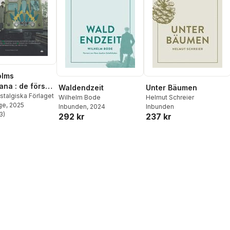
olms
ana : de första
Waldendzeit
Unter Bäumen
 - 1950-2025
stalgiska Förlaget
Wilhelm Bode
Helmut Schreier
ge
, 2025
Inbunden
, 2024
Inbunden
3
)
292 kr
237 kr
stjärnor. Totalt antal röster: