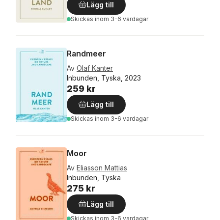
Lägg till
Skickas
inom 3-6 vardagar
Randmeer
Av
Olaf Kanter
Inbunden, Tyska, 2023
259 kr
Lägg till
Skickas
inom 3-6 vardagar
Moor
Av
Eliasson Mattias
Inbunden, Tyska
275 kr
Lägg till
Skickas
inom 3-6 vardagar