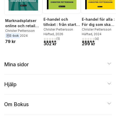
E-handel och
E-handel för alla :
Marknadsplatser
tillväxt : från start
För dig som ska
online och retail
till succé – så
Christer Pettersson
starta eller vill
Christer Pettersson
media : En
Christer Pettersson
Häftad
, 2026
Häftad
, 2024
skalar du upp din
utveckla din e-
E-bok
2024
snabbguide.
(
1
)
(
4
)
e-handel
handel.
5,0
utav 5 stjärnor. Totalt antal röster:
5,0
utav 5 stjärnor. Tota
79 kr
302 kr
299 kr
Mina sidor
Hjälp
Om Bokus