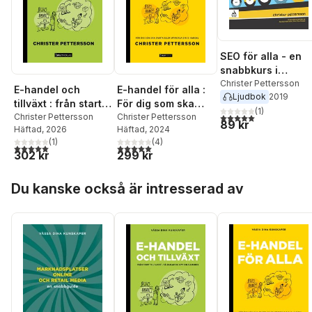
SEO för alla - en
snabbkurs i
sökmotoroptimeri
Christer Pettersson
E-handel och
E-handel för alla :
Ljudbok
2019
g för dig som vill
tillväxt : från start
För dig som ska
ranka högt på
(
1
)
5,0
utav 5 stjärnor. Tota
till succé – så
Christer Pettersson
starta eller vill
Christer Pettersson
89 kr
Google
Häftad
, 2026
Häftad
, 2024
skalar du upp din
utveckla din e-
(
1
)
(
4
)
e-handel
handel.
5,0
utav 5 stjärnor. Totalt antal röster:
5,0
utav 5 stjärnor. Totalt antal röster:
302 kr
299 kr
Hoppa över listan
Du kanske också är intresserad av