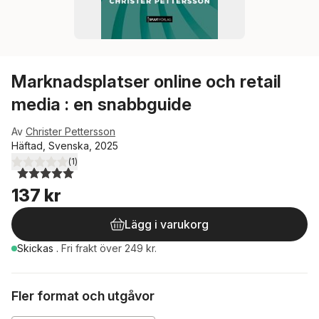
Marknadsplatser online och retail
media : en snabbguide
Av
Christer Pettersson
Häftad, Svenska, 2025
(
1
)
5,0
utav 5 stjärnor. Totalt antal röster:
137 kr
Lägg i varukorg
Skickas
.
Fri frakt över 249 kr.
Fler format och utgåvor