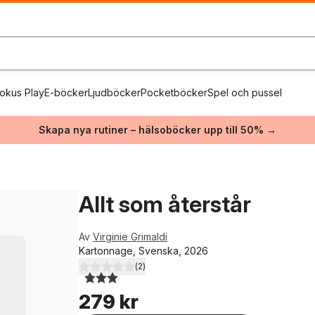
okus Play
E-böcker
Ljudböcker
Pocketböcker
Spel och pussel
Skapa nya rutiner – hälsoböcker upp till 50% →
Allt som återstår
Av
Virginie Grimaldi
Kartonnage, Svenska, 2026
(
2
)
3,0
utav 5 stjärnor. Totalt antal röster:
279 kr