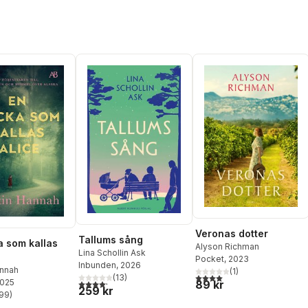
Veronas dotter
Tallums sång
a som kallas
Alyson Richman
Lina Schollin Ask
Pocket
, 2023
Inbunden
, 2026
annah
(
1
)
4,0
utav 5 stjärnor. Totalt ant
(
13
)
2025
89 kr
4,2
utav 5 stjärnor. Totalt antal röster:
259 kr
99
)
stjärnor. Totalt antal röster: