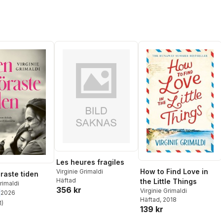
Les heures fragiles
How to Find Love in
Virginie Grimaldi
raste tiden
Häftad
the Little Things
rimaldi
356 kr
Virginie Grimaldi
2026
Häftad
, 2018
1
)
stjärnor. Totalt antal röster:
139 kr