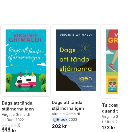
Dags att tända
Dags att tända
Tu comprendr
stjärnorna igen
stjärnorna igen
quand tu sera
Virginie Grimaldi
Virginie Grimaldi
grande
Virginie Grimaldi
E-bok
2022
Häftad
, 2022
Häftad
, 2017
(
1
)
202 kr
173 kr
3,0
utav 5 stjärnor. Totalt antal röster:
272 kr