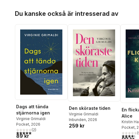
Hoppa över listan
Du kanske också är intresserad av
Dags att tända
Den sköraste tiden
En flick
stjärnorna igen
Virginie Grimaldi
Alice
Virginie Grimaldi
Inbunden
, 2026
Kristin H
Pocket
, 2026
259 kr
Pocket
, 
(
2
)
5,0
utav 5 stjärnor. Totalt antal röster:
(
89 kr
4,3
utav 5 