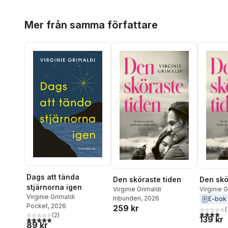
Hoppa över listan
Mer från samma författare
Dags att tända
Den sköraste tiden
Den skö
stjärnorna igen
Virginie Grimaldi
Virginie G
Virginie Grimaldi
Inbunden
, 2026
E-bok
Pocket
, 2026
259 kr
(
4,0
utav 5 
(
2
)
139 kr
5,0
utav 5 stjärnor. Totalt antal röster:
89 kr