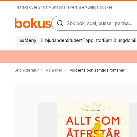
Fri frakt över 249 kr
•
Snabba leveranser
•
Billiga böcker
Sök bok, spel, pussel, penna...
Meny
Erbjudanden
Student
Topplistor
Barn & ungdom
B
Skönlitteratur
Romaner
Moderna och samtida romaner