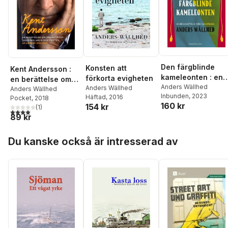
Den färgblinde
Konsten att
Kent Andersson :
kameleonten : en
förkorta evigheten
en berättelse om
enögd berättelse
Anders Wällhed
Anders Wällhed
dramatikern,
Anders Wällhed
Inbunden
, 2023
från teatervärlden
Häftad
, 2016
Pocket
, 2018
skådespelaren och
160 kr
154 kr
(
1
)
poeten
4,0
utav 5 stjärnor. Totalt antal röster:
89 kr
Hoppa över listan
Du kanske också är intresserad av