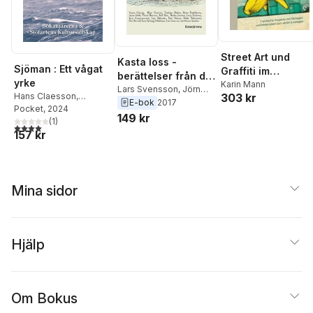
Street Art und
Kasta loss -
Sjöman : Ett vågat
Graffiti im
berättelser från de
yrke
Kunstunterricht
Karin Mann
sju haven
Lars Svensson
,
Jörn
303 kr
Hans Claesson
,
Hammarstrand
,
Leroj
E-bok
2017
Torbjörn Dalnäs
Pocket
, 2024
,
Britt
Karlsson
,
Peder
149 kr
Edenstjärna
(
1
)
,
Anna
4,0
utav 5 stjärnor. Totalt antal röster:
Palmcrantz
,
Reidar
157 kr
Gable
,
Mona Lindberg
,
Jönsson
,
Anna Gable
,
Göran Sändare
,
Kaj
Hans Claesson
,
Sayam
Talik
,
Anders Tidström
,
Chortip
,
Torbjörn
Aino Trosell
,
Arne
Dalnäs
,
Hasse
Welin
,
Rolf Öström
,
Mina sidor
Fredriksson
,
Thore
Karin Poulsen
Hansson
,
Rolf Ihre
,
Lars
Melander
,
Britt Nyman
,
Guy Rosvall
,
Lena
Sjöberg Uddebrant
,
Hjälp
Göran Sändare
Om Bokus