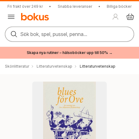
Fri frakt över 249 kr
•
Snabba leveranser
•
Billiga böcker
Sök bok, spel, pussel, penna...
Skapa nya rutiner – hälsoböcker upp till 50% →
Skönlitteratur
Litteraturvetenskap
Litteraturvetenskap