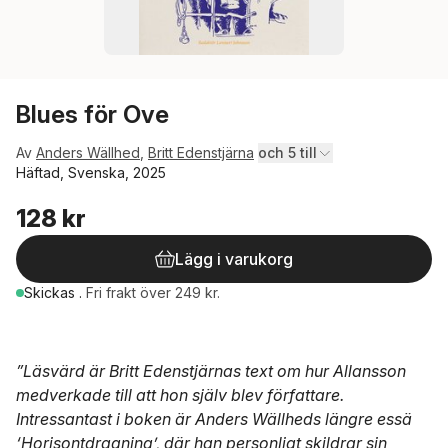
Blues för Ove
Av
Anders Wällhed
,
Britt Edenstjärna
och 5 till
Häftad, Svenska, 2025
128 kr
Lägg i varukorg
Skickas
.
Fri frakt över 249 kr.
”Läsvärd är Britt Edenstjärnas text om hur Allansson
medverkade till att hon själv blev författare.
Intressantast i boken är Anders Wällheds längre essä
‘Horisontdragning’, där han personligt skildrar sin