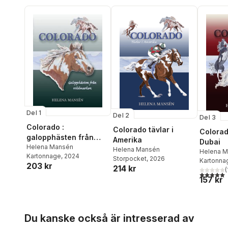
Del 1
Del 2
Del 3
Colorado :
Colorado tävlar i
Colorado
galopphästen från
Amerika
Dubai
vildmarken
Helena Mansén
Helena Mansén
Helena 
Kartonnage
, 2024
Storpocket
, 2026
Kartonna
203 kr
214 kr
(
5,0
utav 5 
157 kr
Hoppa över listan
Du kanske också är intresserad av