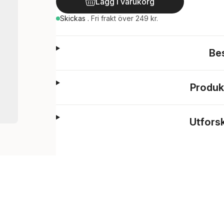
Lägg i varukorg
Skickas
.
Fri frakt över 249 kr.
Be
Produk
Utfors