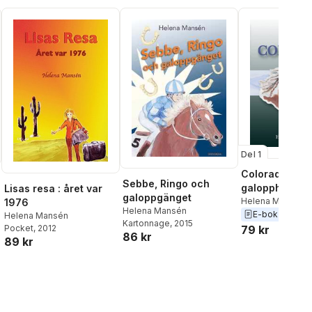
Del 1
Colorado :
Sebbe, Ringo och
galopphästen 
Lisas resa : året var
galoppgänget
vildmarken
Helena Mansén
1976
Helena Mansén
E-bok
2026
Helena Mansén
Kartonnage
, 2015
79 kr
Pocket
, 2012
86 kr
al röster:
89 kr