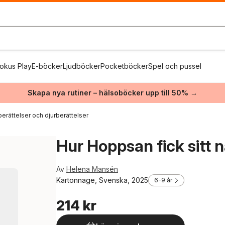
okus Play
E-böcker
Ljudböcker
Pocketböcker
Spel och pussel
Skapa nya rutiner – hälsoböcker upp till 50% →
berättelser och djurberättelser
Hur Hoppsan fick sitt
Av
Helena Mansén
Kartonnage, Svenska, 2025
6-9 år
214 kr