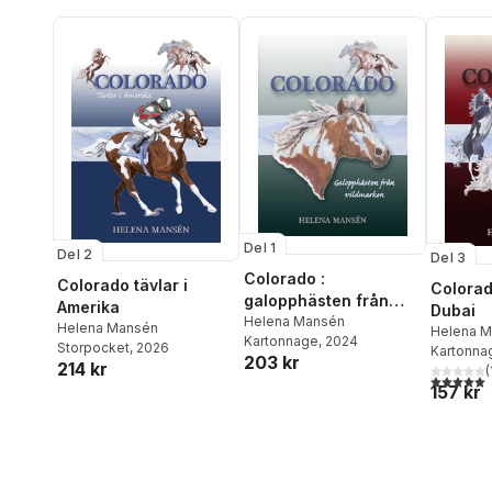
Del 1
Del 2
Del 3
Colorado :
Colorado tävlar i
Colorado
galopphästen från
Amerika
Dubai
vildmarken
Helena Mansén
Helena Mansén
Helena 
Kartonnage
, 2024
Storpocket
, 2026
Kartonna
203 kr
214 kr
(
5,0
utav 5 
157 kr