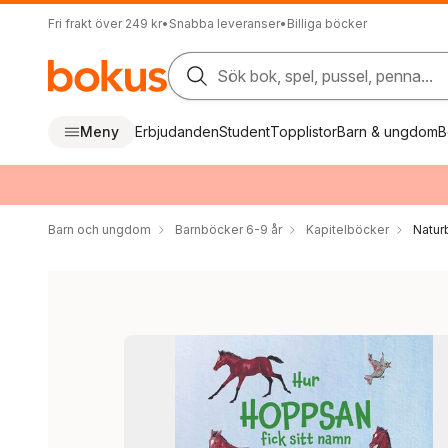
Fri frakt över 249 kr
•
Snabba leveranser
•
Billiga böcker
Sök bok, spel, pussel, penna...
Meny
Erbjudanden
Student
Topplistor
Barn & ungdom
B
Barn och ungdom
Barnböcker 6-9 år
Kapitelböcker
Natur