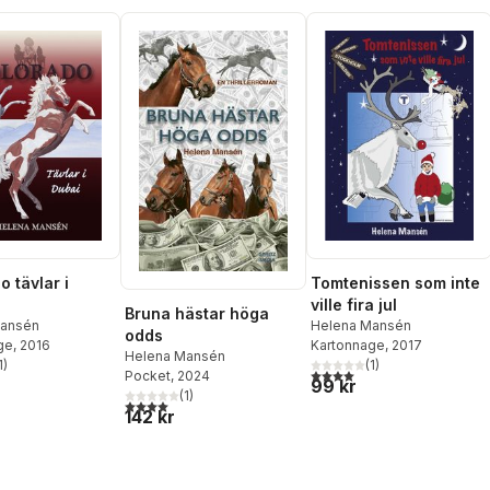
 tävlar i
Tomtenissen som inte
ville fira jul
Bruna hästar höga
Mansén
Helena Mansén
odds
ge
, 2016
Kartonnage
, 2017
Helena Mansén
1
)
(
1
)
stjärnor. Totalt antal röster:
4,0
utav 5 stjärnor. Totalt ant
Pocket
, 2024
99 kr
(
1
)
4,0
utav 5 stjärnor. Totalt antal röster:
142 kr