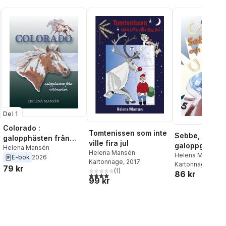
Del 1
Colorado :
Tomtenissen som inte
Sebbe, Ringo 
galopphästen från
ville fira jul
galoppgänget
vildmarken
Helena Mansén
Helena Mansén
Helena Mansén
E-bok
2026
Kartonnage
, 2017
Kartonnage
, 2015
79 kr
(
1
)
86 kr
4,0
utav 5 stjärnor. Totalt antal röster:
99 kr