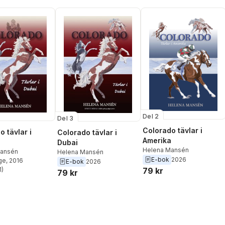
Del 2
Del 3
Colorado tävlar i
 tävlar i
Colorado tävlar i
Amerika
Dubai
Helena Mansén
Mansén
Helena Mansén
E-bok
2026
ge
, 2016
E-bok
2026
79 kr
1
)
79 kr
stjärnor. Totalt antal röster: