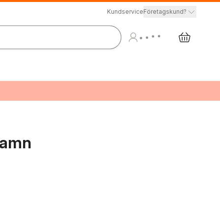
Kundservice
Företagskund?
 namn